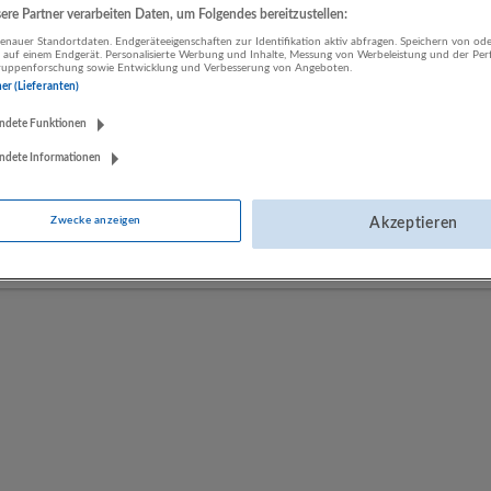
re Partner verarbeiten Daten, um Folgendes bereitzustellen:
nauer Standortdaten. Endgeräteeigenschaften zur Identifikation aktiv abfragen. Speichern von ode
LUGSTEIN CONSULTING
 auf einem Endgerät. Personalisierte Werbung und Inhalte, Messung von Werbeleistung und der Pe
lgruppenforschung sowie Entwicklung und Verbesserung von Angeboten.
Bergheim bei Salzburg
ner (Lieferanten)
Bau | Beherbergung und Gastronomie | Einzelhandel |
ndete Funktionen
Energieversorgung | Finanz- und Versicherungsleistungen |
Gesundheitswesen | Herstellung von Waren | IT-Dienstleistungen |
ndete Informationen
Kunst, Unterhaltung und Erholung | Land- und Forstwirtschaft |
Öffentliche Verwaltung | Rechtsberatung und Wirtschaftsprüfung |
Zwecke anzeigen
Sonstige Dienstleistungen | Sozialwesen | Verkehr | Verlagswesen |
Akzeptieren
Werbung und Marktforschung