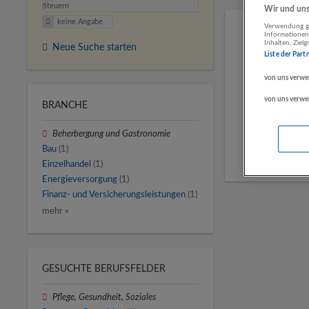
Steuern
Wir und unse
keine Angabe
Verwendung ge
Informationen
Inhalten, Zie
Neue Suche starten
Liste der Part
von uns verwe
von uns verwe
BRANCHE
Beherbergung und Gastronomie
Bau
(1)
Einzelhandel
(1)
Energieversorgung
(1)
Finanz- und Versicherungsleistungen
(1)
mehr »
GESUCHTE BERUFSFELDER
Pflege, Gesundheit, Soziales