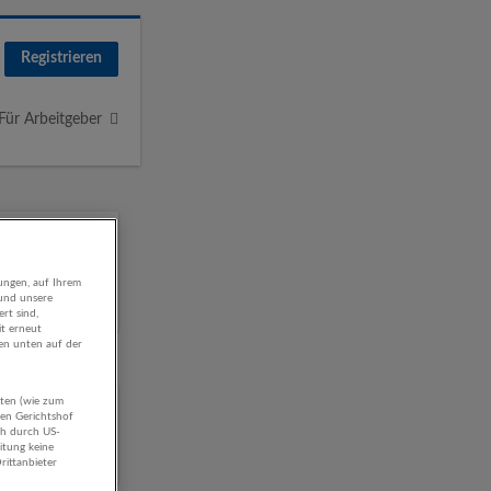
Registrieren
Für Arbeitgeber
ungen, auf Ihrem
 und unsere
rt sind,
it erneut
gen unten auf der
aten (wie zum
g und
hen Gerichtshof
ch durch US-
itung keine
rittanbieter