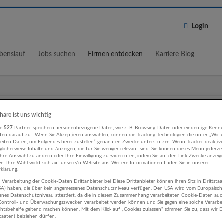
Login
benslauf
Jobs suchen
Firmen entdecken
Karriere Blog
Wo?
Umkreis
phäre ist uns wichtig
5 km
re
527
Partner speichern personenbezogene Daten, wie z. B. Browsing-Daten oder eindeutige Kenn
ifen darauf zu . Wenn Sie Akzeptieren auswählen, können die Tracking-Technologien die unter „Wir
beiten Daten, um Folgendes bereitzustellen“ genannten Zwecke unterstützen. Wenn Tracker deaktivie
licherweise Inhalte und Anzeigen, die für Sie weniger relevant sind. Sie können dieses Menü jederze
Ihre Auswahl zu ändern oder Ihre Einwilligung zu widerrufen, indem Sie auf den Link Zwecke anzei
en. Ihre Wahl wirkt sich auf unsere/n Website aus. Weitere Informationen finden Sie in unserer
klärung.
 Verarbeitung der Cookie-Daten Drittanbieter bei. Diese Drittanbieter können ihren Sitz in Drittsta
e, Gesundheit, Soziales Beherbergun
USA) haben, die über kein angemessenes Datenschutzniveau verfügen. Den USA wird vom Europäisc
enes Datenschutzniveau attestiert, da die in diesem Zusammenhang verarbeiteten Cookie-Daten au
nomie Unternehmen
ontroll- und Überwachungszwecken verarbeitet werden können und Sie gegen eine solche Verarbe
tsbehelfe geltend machen können. Mit dem Klick auf „Cookies zulassen“ stimmen Sie zu, dass wir D
staaten) beiziehen dürfen.