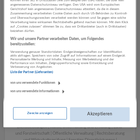
können ihren Sitz in Drittstaaten (wie zum Beispiel den USA) haben, die über kein
angemessenes Datenschutzniveau verfügen. Den USA wird vom Europäischen
Gerichtshof kein angemessenes Datenschutzniveau attestiert, da die in diesem
Zusammenhang verarbeiteten Cookie-Daten auch durch US-Behörden zu Kontroll-
1 Personalwesen Einzelhandel
und Überwachungszwecken verarbeitet werden können und Sie gegen eine solche
Verarbeitung keine wirksamen Rechtsbehelfe geltend machen können. Mit dem Klick
Unternehmen
auf „Cookies zulassen“ stimmen Sie zu, dass wir Drittanbieter (auch in Drittstaaten)
beiziehen dürfen.
Wir und unsere Partner verarbeiten Daten, um Folgendes
bereitzustellen:
Verwendung genauer Standortdaten. Endgeräteeigenschaften zur Identifikation
aktiv abfragen. Speichern von oder Zugriff auf Informationen auf einem Endgerät.
Personalisierte Werbung und Inhalte, Messung von Werbeleistung und der
Performance von Inhalten, Zielgruppenforschung sowie Entwicklung und
Verbesserung von Angeboten.
Liste der Partner (Lieferanten)
von uns verwendete Funktionen
von uns verwendete Informationen
LUGSTEIN CONSULTING
Bergheim bei Salzburg
Bau | Beherbergung und Gastronomie | Einzelhandel |
Zwecke anzeigen
Energieversorgung | Finanz- und Versicherungsleistungen |
Akzeptieren
Gesundheitswesen | Herstellung von Waren | IT-
Dienstleistungen | Kunst, Unterhaltung und Erholung | Land-
und Forstwirtschaft | Öffentliche Verwaltung | Rechtsberatung