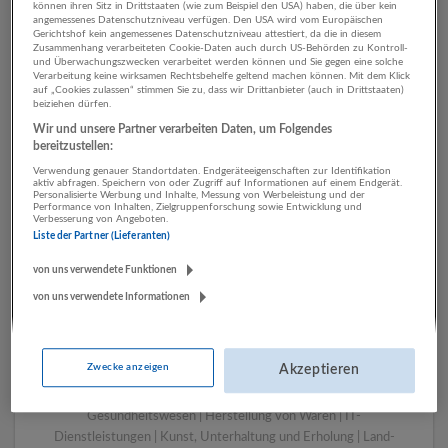
können ihren Sitz in Drittstaaten (wie zum Beispiel den USA) haben, die über kein
angemessenes Datenschutzniveau verfügen. Den USA wird vom Europäischen
Gerichtshof kein angemessenes Datenschutzniveau attestiert, da die in diesem
Zusammenhang verarbeiteten Cookie-Daten auch durch US-Behörden zu Kontroll-
1 Pädagogik, Bildung,
und Überwachungszwecken verarbeitet werden können und Sie gegen eine solche
Verarbeitung keine wirksamen Rechtsbehelfe geltend machen können. Mit dem Klick
Kinderbetreuung Land- und
auf „Cookies zulassen“ stimmen Sie zu, dass wir Drittanbieter (auch in Drittstaaten)
beiziehen dürfen.
Forstwirtschaft Unternehmen
Wir und unsere Partner verarbeiten Daten, um Folgendes
bereitzustellen:
Verwendung genauer Standortdaten. Endgeräteeigenschaften zur Identifikation
aktiv abfragen. Speichern von oder Zugriff auf Informationen auf einem Endgerät.
Personalisierte Werbung und Inhalte, Messung von Werbeleistung und der
Performance von Inhalten, Zielgruppenforschung sowie Entwicklung und
Verbesserung von Angeboten.
Liste der Partner (Lieferanten)
von uns verwendete Funktionen
von uns verwendete Informationen
LUGSTEIN CONSULTING
Bergheim bei Salzburg
Zwecke anzeigen
Akzeptieren
Bau | Beherbergung und Gastronomie | Einzelhandel |
Energieversorgung | Finanz- und Versicherungsleistungen |
Gesundheitswesen | Herstellung von Waren | IT-
Dienstleistungen | Kunst, Unterhaltung und Erholung | Land-