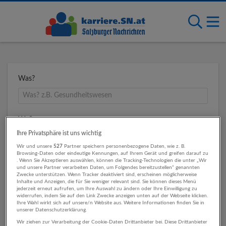
Was?
Wo?
Ihre Privatsphäre ist uns wichtig
Wir und unsere
527
Partner speichern personenbezogene Daten, wie z. B.
Browsing-Daten oder eindeutige Kennungen, auf Ihrem Gerät und greifen darauf zu
Umkreis
. Wenn Sie Akzeptieren auswählen, können die Tracking-Technologien die unter „Wir
und unsere Partner verarbeiten Daten, um Folgendes bereitzustellen“ genannten
Zwecke unterstützen. Wenn Tracker deaktiviert sind, erscheinen möglicherweise
Inhalte und Anzeigen, die für Sie weniger relevant sind. Sie können dieses Menü
jederzeit erneut aufrufen, um Ihre Auswahl zu ändern oder Ihre Einwilligung zu
widerrufen, indem Sie auf den Link Zwecke anzeigen unten auf der Webseite klicken.
Ihre Wahl wirkt sich auf unsere/n Website aus. Weitere Informationen finden Sie in
unserer Datenschutzerklärung.
Wir ziehen zur Verarbeitung der Cookie-Daten Drittanbieter bei. Diese Drittanbieter