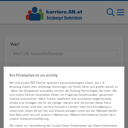
Was?
Wo?
Ihre Privatsphäre ist uns wichtig
Wir und unsere
527
Partner speichern personenbezogene Daten, wie z. B.
Browsing-Daten oder eindeutige Kennungen, auf Ihrem Gerät und greifen darauf zu
Umkreis
. Wenn Sie Akzeptieren auswählen, können die Tracking-Technologien die unter „Wir
und unsere Partner verarbeiten Daten, um Folgendes bereitzustellen“ genannten
Zwecke unterstützen. Wenn Tracker deaktiviert sind, erscheinen möglicherweise
Inhalte und Anzeigen, die für Sie weniger relevant sind. Sie können dieses Menü
jederzeit erneut aufrufen, um Ihre Auswahl zu ändern oder Ihre Einwilligung zu
widerrufen, indem Sie auf den Link Zwecke anzeigen unten auf der Webseite klicken.
Ihre Wahl wirkt sich auf unsere/n Website aus. Weitere Informationen finden Sie in
unserer Datenschutzerklärung.
Wir ziehen zur Verarbeitung der Cookie-Daten Drittanbieter bei. Diese Drittanbieter