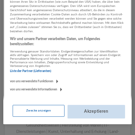
können ihren Sitz in Drittstaaten (wie zum Beispiel den USA) haben, die über kein
angemessenes Datenschutzniveau verfügen. Den USA wird vom Europäischen
Gerichtshof kein angemessenes Datenschutzniveau attestiert, da die in diesem
Zusammenhang verarbeiteten Cookie-Daten auch durch US-Behörden zu Kontroll-
1 Pädagogik, Bildung,
und Überwachungszwecken verarbeitet werden können und Sie gegen eine solche
Verarbeitung keine wirksamen Rechtsbehelfe geltend machen können. Mit dem Klick
Kinderbetreuung Bau
auf „Cookies zulassen“ stimmen Sie zu, dass wir Drittanbieter (auch in Drittstaaten)
beiziehen dürfen.
Unternehmen
Wir und unsere Partner verarbeiten Daten, um Folgendes
bereitzustellen:
Verwendung genauer Standortdaten. Endgeräteeigenschaften zur Identifikation
aktiv abfragen. Speichern von oder Zugriff auf Informationen auf einem Endgerät.
Personalisierte Werbung und Inhalte, Messung von Werbeleistung und der
Performance von Inhalten, Zielgruppenforschung sowie Entwicklung und
Verbesserung von Angeboten.
Liste der Partner (Lieferanten)
von uns verwendete Funktionen
von uns verwendete Informationen
LUGSTEIN CONSULTING
Bergheim bei Salzburg
Zwecke anzeigen
Akzeptieren
Bau | Beherbergung und Gastronomie | Einzelhandel |
Energieversorgung | Finanz- und Versicherungsleistungen |
Gesundheitswesen | Herstellung von Waren | IT-
Dienstleistungen | Kunst, Unterhaltung und Erholung | Land-