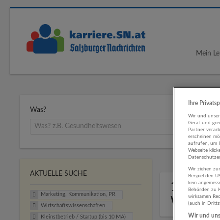
Mein Le
Ihre Privats
Was?
Wir und unse
Gerät und gre
Partner verar
erscheinen mög
aufrufen, um 
Webseite klick
Datenschutzer
Wir ziehen zur
AKTUELLE SUCHE
Beispiel den 
1 Marke
kein angemess
Behörden zu K
Marketing, Kommunikation, PR
wirksamen Rech
Wirtsch
(auch in Dritt
Wirtschaftswissenschaften
Wir und unse
Kleinstbetrieb / Startup (bis 10 MA)