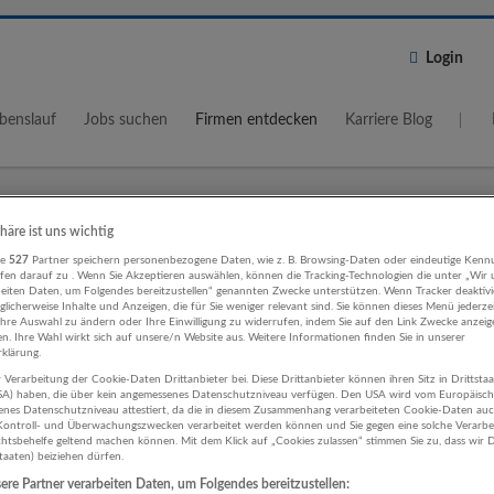
Login
benslauf
Jobs suchen
Firmen entdecken
Karriere Blog
phäre ist uns wichtig
Wo?
Umkreis
re
527
Partner speichern personenbezogene Daten, wie z. B. Browsing-Daten oder eindeutige Kenn
ifen darauf zu . Wenn Sie Akzeptieren auswählen, können die Tracking-Technologien die unter „Wir
5 km
beiten Daten, um Folgendes bereitzustellen“ genannten Zwecke unterstützen. Wenn Tracker deaktivie
licherweise Inhalte und Anzeigen, die für Sie weniger relevant sind. Sie können dieses Menü jederze
Ihre Auswahl zu ändern oder Ihre Einwilligung zu widerrufen, indem Sie auf den Link Zwecke anzei
en. Ihre Wahl wirkt sich auf unsere/n Website aus. Weitere Informationen finden Sie in unserer
klärung.
 Verarbeitung der Cookie-Daten Drittanbieter bei. Diese Drittanbieter können ihren Sitz in Drittsta
USA) haben, die über kein angemessenes Datenschutzniveau verfügen. Den USA wird vom Europäisc
ting, Kommunikation, PR
enes Datenschutzniveau attestiert, da die in diesem Zusammenhang verarbeiteten Cookie-Daten au
ontroll- und Überwachungszwecken verarbeitet werden können und Sie gegen eine solche Verarbe
tsbehelfe geltend machen können. Mit dem Klick auf „Cookies zulassen“ stimmen Sie zu, dass wir D
aftswissenschaften Unternehmen
staaten) beiziehen dürfen.
re Partner verarbeiten Daten, um Folgendes bereitzustellen: