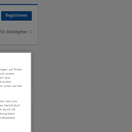
Registrieren
Für Arbeitgeber
ungen, auf Ihrem
 und unsere
rt sind,
it erneut
gen unten auf der
aten (wie zum
hen Gerichtshof
ch durch US-
itung keine
rittanbieter