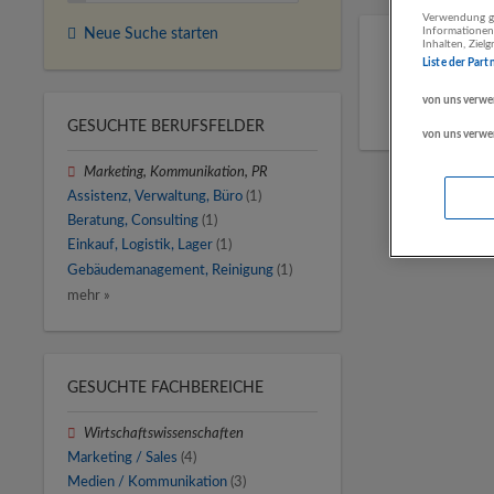
Verwendung ge
Informationen
Neue Suche starten
Inhalten, Zie
Liste der Part
von uns verwe
GESUCHTE BERUFSFELDER
von uns verwe
Marketing, Kommunikation, PR
Assistenz, Verwaltung, Büro
(1)
Beratung, Consulting
(1)
Einkauf, Logistik, Lager
(1)
Gebäudemanagement, Reinigung
(1)
mehr »
GESUCHTE FACHBEREICHE
Wirtschaftswissenschaften
Marketing / Sales
(4)
Medien / Kommunikation
(3)