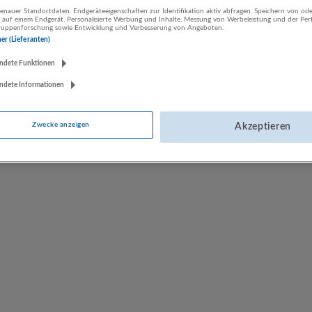
nauer Standortdaten. Endgeräteeigenschaften zur Identifikation aktiv abfragen. Speichern von ode
 auf einem Endgerät. Personalisierte Werbung und Inhalte, Messung von Werbeleistung und der Pe
lgruppenforschung sowie Entwicklung und Verbesserung von Angeboten.
impetus Personalberatung
ner (Lieferanten)
Kitzbühel
ndete Funktionen
ndete Informationen
Zwecke anzeigen
Akzeptieren