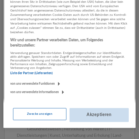
können ihren Sitz in Drittstaaten (wie zum Beispiel den USA) haben, die über kein
angemessenes Datenschutzniveau verfügen. Den USA wird vom Europäischen
Gerichtshof kein angemessenes Datenschutzniveau attestiert, da die in diesem
Zusammenhang verarbeiteten Cookie-Daten auch durch US-Behörden zu Kontroll-
1 Marketing, Kommunikation,
und Überwachungszwecken verarbeitet werden können und Sie gegen eine solche
Verarbeitung keine wirksamen Rechtsbehelfe geltend machen können. Mit dem Klick
PR Verlagswesen
auf „Cookies zulassen“ stimmen Sie zu, dass wir Drittanbieter (auch in Drittstaaten)
beiziehen dürfen.
Unternehmen
Wir und unsere Partner verarbeiten Daten, um Folgendes
bereitzustellen:
Verwendung genauer Standortdaten. Endgeräteeigenschaften zur Identifikation
aktiv abfragen. Speichern von oder Zugriff auf Informationen auf einem Endgerät.
Personalisierte Werbung und Inhalte, Messung von Werbeleistung und der
Performance von Inhalten, Zielgruppenforschung sowie Entwicklung und
Verbesserung von Angeboten.
Liste der Partner (Lieferanten)
von uns verwendete Funktionen
von uns verwendete Informationen
LUGSTEIN CONSULTING
Bergheim bei Salzburg
Zwecke anzeigen
Akzeptieren
Bau | Beherbergung und Gastronomie | Einzelhandel |
Energieversorgung | Finanz- und Versicherungsleistungen |
Gesundheitswesen | Herstellung von Waren | IT-
Dienstleistungen | Kunst, Unterhaltung und Erholung | Land-