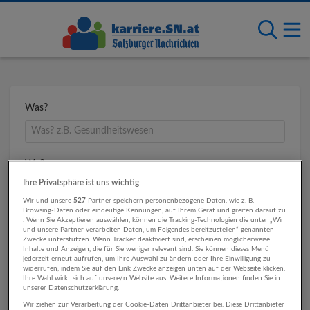
Was?
Wo?
Ihre Privatsphäre ist uns wichtig
Wir und unsere
527
Partner speichern personenbezogene Daten, wie z. B.
Browsing-Daten oder eindeutige Kennungen, auf Ihrem Gerät und greifen darauf zu
Umkreis
. Wenn Sie Akzeptieren auswählen, können die Tracking-Technologien die unter „Wir
und unsere Partner verarbeiten Daten, um Folgendes bereitzustellen“ genannten
Zwecke unterstützen. Wenn Tracker deaktiviert sind, erscheinen möglicherweise
Inhalte und Anzeigen, die für Sie weniger relevant sind. Sie können dieses Menü
jederzeit erneut aufrufen, um Ihre Auswahl zu ändern oder Ihre Einwilligung zu
widerrufen, indem Sie auf den Link Zwecke anzeigen unten auf der Webseite klicken.
Ihre Wahl wirkt sich auf unsere/n Website aus. Weitere Informationen finden Sie in
unserer Datenschutzerklärung.
Wir ziehen zur Verarbeitung der Cookie-Daten Drittanbieter bei. Diese Drittanbieter