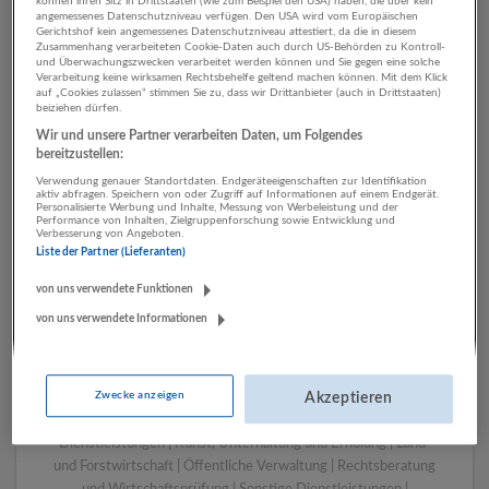
können ihren Sitz in Drittstaaten (wie zum Beispiel den USA) haben, die über kein
angemessenes Datenschutzniveau verfügen. Den USA wird vom Europäischen
Gerichtshof kein angemessenes Datenschutzniveau attestiert, da die in diesem
Zusammenhang verarbeiteten Cookie-Daten auch durch US-Behörden zu Kontroll-
1 Marketing, Kommunikation,
und Überwachungszwecken verarbeitet werden können und Sie gegen eine solche
Verarbeitung keine wirksamen Rechtsbehelfe geltend machen können. Mit dem Klick
PR Verkehr Unternehmen
auf „Cookies zulassen“ stimmen Sie zu, dass wir Drittanbieter (auch in Drittstaaten)
beiziehen dürfen.
Wir und unsere Partner verarbeiten Daten, um Folgendes
bereitzustellen:
Verwendung genauer Standortdaten. Endgeräteeigenschaften zur Identifikation
aktiv abfragen. Speichern von oder Zugriff auf Informationen auf einem Endgerät.
Personalisierte Werbung und Inhalte, Messung von Werbeleistung und der
Performance von Inhalten, Zielgruppenforschung sowie Entwicklung und
Verbesserung von Angeboten.
Liste der Partner (Lieferanten)
von uns verwendete Funktionen
von uns verwendete Informationen
LUGSTEIN CONSULTING
Bergheim bei Salzburg
Bau | Beherbergung und Gastronomie | Einzelhandel |
Zwecke anzeigen
Energieversorgung | Finanz- und Versicherungsleistungen |
Akzeptieren
Gesundheitswesen | Herstellung von Waren | IT-
Dienstleistungen | Kunst, Unterhaltung und Erholung | Land-
und Forstwirtschaft | Öffentliche Verwaltung | Rechtsberatung