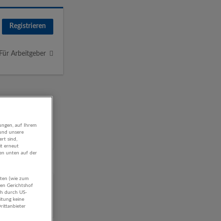
Registrieren
Für Arbeitgeber
ungen, auf Ihrem
 und unsere
rt sind,
it erneut
gen unten auf der
aten (wie zum
hen Gerichtshof
ch durch US-
itung keine
rittanbieter