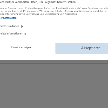
re Partner verarbeiten Daten, um Folgendes bereitzustellen:
nauer Standortdaten. Endgeräteeigenschaften zur Identifikation aktiv abfragen. Speichern von ode
 auf einem Endgerät. Personalisierte Werbung und Inhalte, Messung von Werbeleistung und der Pe
LUGSTEIN CONSULTING
lgruppenforschung sowie Entwicklung und Verbesserung von Angeboten.
ner (Lieferanten)
Bergheim bei Salzburg
Bau | Beherbergung und Gastronomie | Einzelhandel |
ndete Funktionen
Energieversorgung | Finanz- und Versicherungsleistungen |
Gesundheitswesen | Herstellung von Waren | IT-Dienstleistungen |
ndete Informationen
Kunst, Unterhaltung und Erholung | Land- und Forstwirtschaft |
Öffentliche Verwaltung | Rechtsberatung und Wirtschaftsprüfung |
Zwecke anzeigen
Akzeptieren
Sonstige Dienstleistungen | Sozialwesen | Verkehr | Verlagswesen |
Werbung und Marktforschung