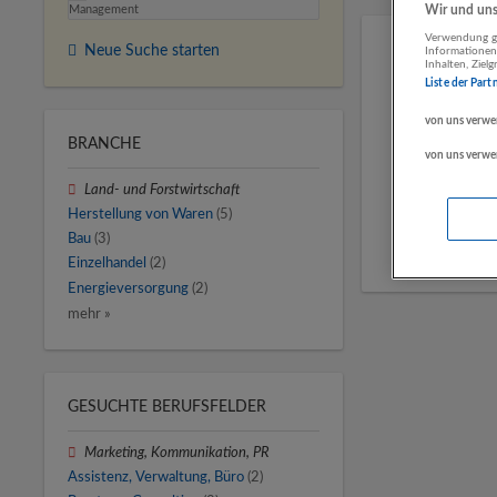
Management
Wir und unse
Verwendung ge
Neue Suche starten
Informationen
Inhalten, Zie
Liste der Part
von uns verwe
BRANCHE
von uns verwe
Land- und Forstwirtschaft
Herstellung von Waren
(5)
Bau
(3)
Einzelhandel
(2)
Energieversorgung
(2)
mehr »
GESUCHTE BERUFSFELDER
Marketing, Kommunikation, PR
Assistenz, Verwaltung, Büro
(2)