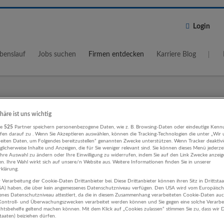
Login
benslauf
Jobs suchen
Firmen entdecken
Karriere Blog
Wo?
Umkreis
phäre ist uns wichtig
re
525
Partner speichern personenbezogene Daten, wie z. B. Browsing-Daten oder eindeutige Kenn
5 km
ifen darauf zu . Wenn Sie Akzeptieren auswählen, können die Tracking-Technologien die unter „Wir
beiten Daten, um Folgendes bereitzustellen“ genannten Zwecke unterstützen. Wenn Tracker deaktivie
licherweise Inhalte und Anzeigen, die für Sie weniger relevant sind. Sie können dieses Menü jederze
Ihre Auswahl zu ändern oder Ihre Einwilligung zu widerrufen, indem Sie auf den Link Zwecke anzei
en. Ihre Wahl wirkt sich auf unsere/n Website aus. Weitere Informationen finden Sie in unserer
klärung.
 Verarbeitung der Cookie-Daten Drittanbieter bei. Diese Drittanbieter können ihren Sitz in Drittsta
ting, Kommunikation, PR Land- und
USA) haben, die über kein angemessenes Datenschutzniveau verfügen. Den USA wird vom Europäisc
enes Datenschutzniveau attestiert, da die in diesem Zusammenhang verarbeiteten Cookie-Daten au
rtschaft Unternehmen
ontroll- und Überwachungszwecken verarbeitet werden können und Sie gegen eine solche Verarbe
tsbehelfe geltend machen können. Mit dem Klick auf „Cookies zulassen“ stimmen Sie zu, dass wir D
staaten) beiziehen dürfen.