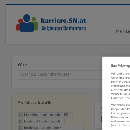
Mein Le
Was?
Ihre Privats
Wir und unse
Gerät und gre
Partner verar
erscheinen mög
aufrufen, um 
Webseite klick
Datenschutzer
AKTUELLE SUCHE
Wir ziehen zur
1 Marke
Beispiel den 
kein angemess
Marketing, Kommunikation, PR
Forstwi
Behörden zu K
wirksamen Rech
Land- und Forstwirtschaft
(auch in Dritt
Betriebswirtschaftslehre /