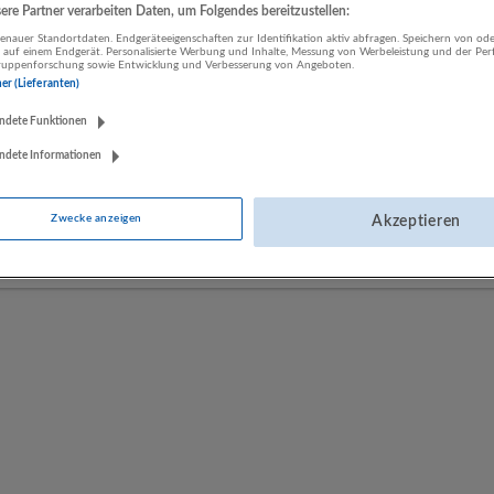
re Partner verarbeiten Daten, um Folgendes bereitzustellen:
nauer Standortdaten. Endgeräteeigenschaften zur Identifikation aktiv abfragen. Speichern von ode
 auf einem Endgerät. Personalisierte Werbung und Inhalte, Messung von Werbeleistung und der Pe
Hagleitner Hygiene International GmbH
lgruppenforschung sowie Entwicklung und Verbesserung von Angeboten.
Zell am See, Salzburg, Österreich
ner (Lieferanten)
Gesundheitswesen | Herstellung von Waren
ndete Funktionen
ndete Informationen
NovaTaste Austria GmbH
Zwecke anzeigen
Akzeptieren
Salzburg
Herstellung von Waren