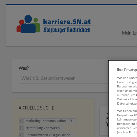
Mein Le
Was?
Ihre Privats
Wir und unse
Gerät und gre
Partner verar
erscheinen mög
aufrufen, um 
Webseite klick
Datenschutzer
AKTUELLE SUCHE
Wir ziehen zur
2 Marke
Beispiel den 
kein angemess
Marketing, Kommunikation, PR
Waren 
Behörden zu K
Herstellung von Waren
wirksamen Rech
(auch in Dritt
Personalwesen / Organisation