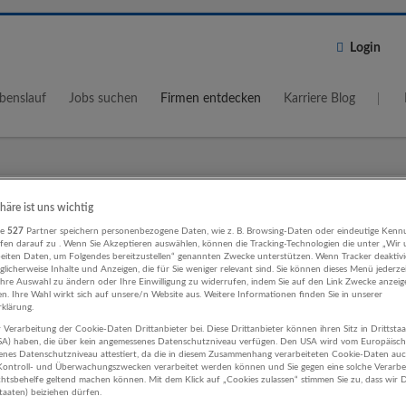
Login
benslauf
Jobs suchen
Firmen entdecken
Karriere Blog
Wo?
Umkreis
phäre ist uns wichtig
re
527
Partner speichern personenbezogene Daten, wie z. B. Browsing-Daten oder eindeutige Kenn
5 km
ifen darauf zu . Wenn Sie Akzeptieren auswählen, können die Tracking-Technologien die unter „Wir
beiten Daten, um Folgendes bereitzustellen“ genannten Zwecke unterstützen. Wenn Tracker deaktivie
licherweise Inhalte und Anzeigen, die für Sie weniger relevant sind. Sie können dieses Menü jederze
Ihre Auswahl zu ändern oder Ihre Einwilligung zu widerrufen, indem Sie auf den Link Zwecke anzei
en. Ihre Wahl wirkt sich auf unsere/n Website aus. Weitere Informationen finden Sie in unserer
klärung.
 Verarbeitung der Cookie-Daten Drittanbieter bei. Diese Drittanbieter können ihren Sitz in Drittsta
ting, Kommunikation, PR Herstellun
USA) haben, die über kein angemessenes Datenschutzniveau verfügen. Den USA wird vom Europäisc
enes Datenschutzniveau attestiert, da die in diesem Zusammenhang verarbeiteten Cookie-Daten au
Unternehmen
ontroll- und Überwachungszwecken verarbeitet werden können und Sie gegen eine solche Verarbe
tsbehelfe geltend machen können. Mit dem Klick auf „Cookies zulassen“ stimmen Sie zu, dass wir D
staaten) beiziehen dürfen.