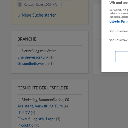
Wir und unse
Konzern (über 1000 MA)
Verwendung ge
Informationen
Neue Suche starten
Inhalten, Zie
Liste der Part
von uns verwe
BRANCHE
von uns verwe
Herstellung von Waren
Energieversorgung
(1)
Gesundheitswesen
(1)
GESUCHTE BERUFSFELDER
Marketing, Kommunikation, PR
Assistenz, Verwaltung, Büro
(4)
IT, EDV
(4)
Einkauf, Logistik, Lager
(3)
Produktion
(3)