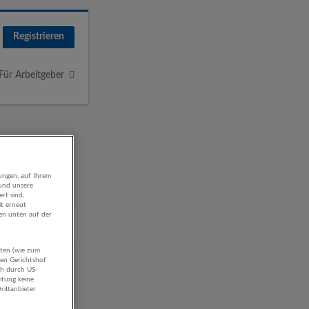
Registrieren
Für Arbeitgeber
ungen, auf Ihrem
 und unsere
rt sind,
it erneut
gen unten auf der
aten (wie zum
g von
hen Gerichtshof
ch durch US-
itung keine
rittanbieter