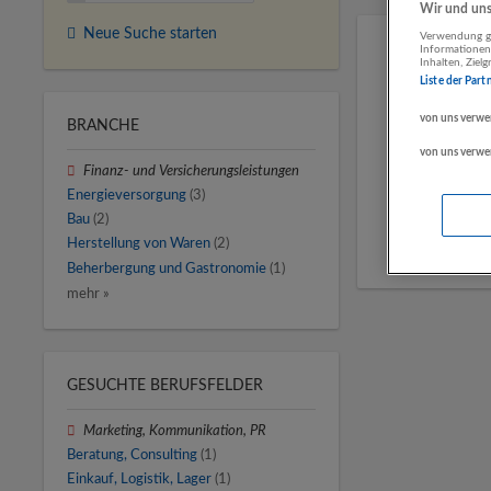
Wir und unse
Neue Suche starten
Verwendung ge
Informationen
Inhalten, Zie
Liste der Part
von uns verwe
BRANCHE
von uns verwe
Finanz- und Versicherungsleistungen
Energieversorgung
(3)
Bau
(2)
Herstellung von Waren
(2)
Beherbergung und Gastronomie
(1)
mehr »
GESUCHTE BERUFSFELDER
Marketing, Kommunikation, PR
Beratung, Consulting
(1)
Einkauf, Logistik, Lager
(1)