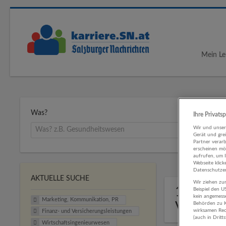
Mein Le
Was?
Ihre Privats
Wir und unse
Gerät und gre
Partner verar
erscheinen mög
aufrufen, um 
Webseite klick
Datenschutzer
AKTUELLE SUCHE
Wir ziehen zur
1 Marke
Beispiel den 
kein angemess
Marketing, Kommunikation, PR
Versich
Behörden zu K
wirksamen Rech
Finanz- und Versicherungsleistungen
(auch in Dritt
Wirtschaftsingenieurwesen