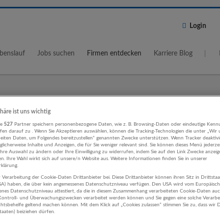
Login
benslauf
Jobs suchen
Firmen entdecken
Karriere Blog
Wo?
Umkreis
phäre ist uns wichtig
re
527
Partner speichern personenbezogene Daten, wie z. B. Browsing-Daten oder eindeutige Kenn
5 km
ifen darauf zu . Wenn Sie Akzeptieren auswählen, können die Tracking-Technologien die unter „Wir
beiten Daten, um Folgendes bereitzustellen“ genannten Zwecke unterstützen. Wenn Tracker deaktivie
licherweise Inhalte und Anzeigen, die für Sie weniger relevant sind. Sie können dieses Menü jederze
Ihre Auswahl zu ändern oder Ihre Einwilligung zu widerrufen, indem Sie auf den Link Zwecke anzei
en. Ihre Wahl wirkt sich auf unsere/n Website aus. Weitere Informationen finden Sie in unserer
klärung.
 Verarbeitung der Cookie-Daten Drittanbieter bei. Diese Drittanbieter können ihren Sitz in Drittsta
ting, Kommunikation, PR Finanz- un
USA) haben, die über kein angemessenes Datenschutzniveau verfügen. Den USA wird vom Europäisc
enes Datenschutzniveau attestiert, da die in diesem Zusammenhang verarbeiteten Cookie-Daten au
erungsleistungen Unternehmen
ontroll- und Überwachungszwecken verarbeitet werden können und Sie gegen eine solche Verarbe
tsbehelfe geltend machen können. Mit dem Klick auf „Cookies zulassen“ stimmen Sie zu, dass wir D
staaten) beiziehen dürfen.