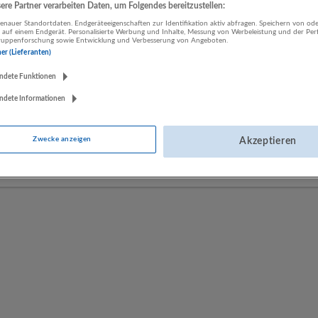
re Partner verarbeiten Daten, um Folgendes bereitzustellen:
nauer Standortdaten. Endgeräteeigenschaften zur Identifikation aktiv abfragen. Speichern von ode
 auf einem Endgerät. Personalisierte Werbung und Inhalte, Messung von Werbeleistung und der Pe
LUGSTEIN CONSULTING
lgruppenforschung sowie Entwicklung und Verbesserung von Angeboten.
ner (Lieferanten)
Bergheim bei Salzburg
Bau | Beherbergung und Gastronomie | Einzelhandel |
ndete Funktionen
Energieversorgung | Finanz- und Versicherungsleistungen |
ndete Informationen
Gesundheitswesen | Herstellung von Waren | IT-Dienstleistungen |
Kunst, Unterhaltung und Erholung | Land- und Forstwirtschaft |
Öffentliche Verwaltung | Rechtsberatung und Wirtschaftsprüfung |
Zwecke anzeigen
Akzeptieren
Sonstige Dienstleistungen | Sozialwesen | Verkehr | Verlagswesen |
Werbung und Marktforschung