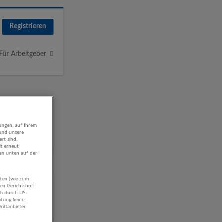
Registrieren
Für Arbeitgeber
ungen, auf Ihrem
 und unsere
rt sind,
it erneut
gen unten auf der
aten (wie zum
d
hen Gerichtshof
ch durch US-
itung keine
rittanbieter