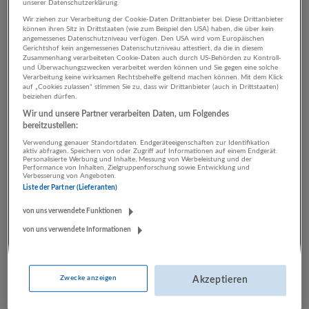
unserer Datenschutzerklärung.
Wir ziehen zur Verarbeitung der Cookie-Daten Drittanbieter bei. Diese Drittanbieter
können ihren Sitz in Drittstaaten (wie zum Beispiel den USA) haben, die über kein
2 IT, EDV Verlagswesen
angemessenes Datenschutzniveau verfügen. Den USA wird vom Europäischen
Gerichtshof kein angemessenes Datenschutzniveau attestiert, da die in diesem
Zusammenhang verarbeiteten Cookie-Daten auch durch US-Behörden zu Kontroll-
Unternehmen
und Überwachungszwecken verarbeitet werden können und Sie gegen eine solche
Verarbeitung keine wirksamen Rechtsbehelfe geltend machen können. Mit dem Klick
auf „Cookies zulassen“ stimmen Sie zu, dass wir Drittanbieter (auch in Drittstaaten)
beiziehen dürfen.
Wir und unsere Partner verarbeiten Daten, um Folgendes
bereitzustellen:
Verwendung genauer Standortdaten. Endgeräteeigenschaften zur Identifikation
aktiv abfragen. Speichern von oder Zugriff auf Informationen auf einem Endgerät.
Personalisierte Werbung und Inhalte, Messung von Werbeleistung und der
Performance von Inhalten, Zielgruppenforschung sowie Entwicklung und
Verbesserung von Angeboten.
Liste der Partner (Lieferanten)
LUGSTEIN CONSULTING
von uns verwendete Funktionen
Bergheim bei Salzburg
von uns verwendete Informationen
Bau | Beherbergung und Gastronomie | Einzelhandel |
Energieversorgung | Finanz- und Versicherungsleistungen |
Gesundheitswesen | Herstellung von Waren | IT-
Zwecke anzeigen
Akzeptieren
Dienstleistungen | Kunst, Unterhaltung und Erholung | Land-
und Forstwirtschaft | Öffentliche Verwaltung | Rechtsberatung