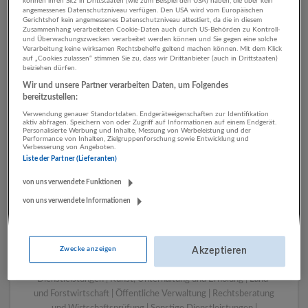
können ihren Sitz in Drittstaaten (wie zum Beispiel den USA) haben, die über kein
angemessenes Datenschutzniveau verfügen. Den USA wird vom Europäischen
Gerichtshof kein angemessenes Datenschutzniveau attestiert, da die in diesem
Zusammenhang verarbeiteten Cookie-Daten auch durch US-Behörden zu Kontroll-
1 IT, EDV Kunst, Unterhaltung
und Überwachungszwecken verarbeitet werden können und Sie gegen eine solche
Verarbeitung keine wirksamen Rechtsbehelfe geltend machen können. Mit dem Klick
und Erholung Unternehmen
auf „Cookies zulassen“ stimmen Sie zu, dass wir Drittanbieter (auch in Drittstaaten)
beiziehen dürfen.
Wir und unsere Partner verarbeiten Daten, um Folgendes
bereitzustellen:
Verwendung genauer Standortdaten. Endgeräteeigenschaften zur Identifikation
aktiv abfragen. Speichern von oder Zugriff auf Informationen auf einem Endgerät.
Personalisierte Werbung und Inhalte, Messung von Werbeleistung und der
Performance von Inhalten, Zielgruppenforschung sowie Entwicklung und
Verbesserung von Angeboten.
Liste der Partner (Lieferanten)
von uns verwendete Funktionen
von uns verwendete Informationen
LUGSTEIN CONSULTING
Bergheim bei Salzburg
Bau | Beherbergung und Gastronomie | Einzelhandel |
Zwecke anzeigen
Energieversorgung | Finanz- und Versicherungsleistungen |
Akzeptieren
Gesundheitswesen | Herstellung von Waren | IT-
Dienstleistungen | Kunst, Unterhaltung und Erholung | Land-
und Forstwirtschaft | Öffentliche Verwaltung | Rechtsberatung