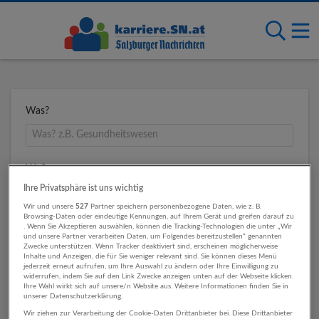
Was?
Wo?
Ihre Privatsphäre ist uns wichtig
Wir und unsere
527
Partner speichern personenbezogene Daten, wie z. B.
Browsing-Daten oder eindeutige Kennungen, auf Ihrem Gerät und greifen darauf zu
Umkreis
. Wenn Sie Akzeptieren auswählen, können die Tracking-Technologien die unter „Wir
und unsere Partner verarbeiten Daten, um Folgendes bereitzustellen“ genannten
Zwecke unterstützen. Wenn Tracker deaktiviert sind, erscheinen möglicherweise
Inhalte und Anzeigen, die für Sie weniger relevant sind. Sie können dieses Menü
jederzeit erneut aufrufen, um Ihre Auswahl zu ändern oder Ihre Einwilligung zu
widerrufen, indem Sie auf den Link Zwecke anzeigen unten auf der Webseite klicken.
Ihre Wahl wirkt sich auf unsere/n Website aus. Weitere Informationen finden Sie in
unserer Datenschutzerklärung.
Wir ziehen zur Verarbeitung der Cookie-Daten Drittanbieter bei. Diese Drittanbieter