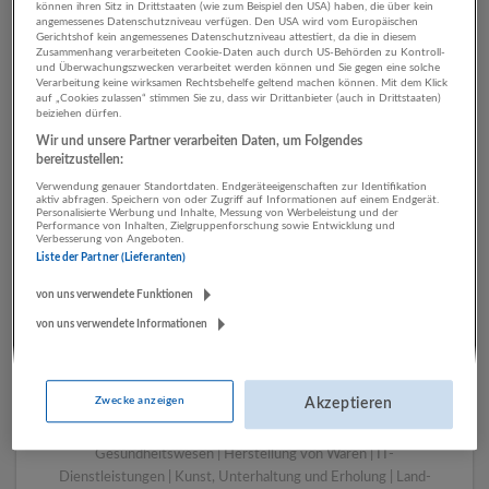
können ihren Sitz in Drittstaaten (wie zum Beispiel den USA) haben, die über kein
angemessenes Datenschutzniveau verfügen. Den USA wird vom Europäischen
Gerichtshof kein angemessenes Datenschutzniveau attestiert, da die in diesem
Zusammenhang verarbeiteten Cookie-Daten auch durch US-Behörden zu Kontroll-
1 Handwerk Werbung und
und Überwachungszwecken verarbeitet werden können und Sie gegen eine solche
Verarbeitung keine wirksamen Rechtsbehelfe geltend machen können. Mit dem Klick
Marktforschung
auf „Cookies zulassen“ stimmen Sie zu, dass wir Drittanbieter (auch in Drittstaaten)
beiziehen dürfen.
Unternehmen
Wir und unsere Partner verarbeiten Daten, um Folgendes
bereitzustellen:
Verwendung genauer Standortdaten. Endgeräteeigenschaften zur Identifikation
aktiv abfragen. Speichern von oder Zugriff auf Informationen auf einem Endgerät.
Personalisierte Werbung und Inhalte, Messung von Werbeleistung und der
Performance von Inhalten, Zielgruppenforschung sowie Entwicklung und
Verbesserung von Angeboten.
Liste der Partner (Lieferanten)
von uns verwendete Funktionen
von uns verwendete Informationen
LUGSTEIN CONSULTING
Bergheim bei Salzburg
Zwecke anzeigen
Akzeptieren
Bau | Beherbergung und Gastronomie | Einzelhandel |
Energieversorgung | Finanz- und Versicherungsleistungen |
Gesundheitswesen | Herstellung von Waren | IT-
Dienstleistungen | Kunst, Unterhaltung und Erholung | Land-