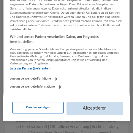
können ihren Sitz in Drittstaaten (wie zum Beispiel den USA) haben, die über kein
angemessenes Datenschutzniveau verfügen. Den USA wird vom Europäischen
Gerichtshof kein angemessenes Datenschutzniveau attestiert, da die in diesem
Zusammenhang verarbeiteten Cookie-Daten auch durch US-Behörden zu Kontroll-
1 Handwerk Verlagswesen
und Überwachungszwecken verarbeitet werden können und Sie gegen eine solche
Verarbeitung keine wirksamen Rechtsbehelfe geltend machen können. Mit dem Klick
Unternehmen
auf „Cookies zulassen“ stimmen Sie zu, dass wir Drittanbieter (auch in Drittstaaten)
beiziehen dürfen.
Wir und unsere Partner verarbeiten Daten, um Folgendes
bereitzustellen:
Verwendung genauer Standortdaten. Endgeräteeigenschaften zur Identifikation
aktiv abfragen. Speichern von oder Zugriff auf Informationen auf einem Endgerät.
Personalisierte Werbung und Inhalte, Messung von Werbeleistung und der
Performance von Inhalten, Zielgruppenforschung sowie Entwicklung und
Verbesserung von Angeboten.
Liste der Partner (Lieferanten)
von uns verwendete Funktionen
von uns verwendete Informationen
LUGSTEIN CONSULTING
Bergheim bei Salzburg
Bau | Beherbergung und Gastronomie | Einzelhandel |
Zwecke anzeigen
Energieversorgung | Finanz- und Versicherungsleistungen |
Akzeptieren
Gesundheitswesen | Herstellung von Waren | IT-
Dienstleistungen | Kunst, Unterhaltung und Erholung | Land-
und Forstwirtschaft | Öffentliche Verwaltung | Rechtsberatung