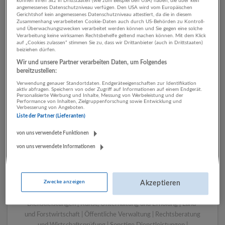
können ihren Sitz in Drittstaaten (wie zum Beispiel den USA) haben, die über kein
angemessenes Datenschutzniveau verfügen. Den USA wird vom Europäischen
Gerichtshof kein angemessenes Datenschutzniveau attestiert, da die in diesem
Zusammenhang verarbeiteten Cookie-Daten auch durch US-Behörden zu Kontroll-
1 Handwerk Öffentliche
und Überwachungszwecken verarbeitet werden können und Sie gegen eine solche
Verarbeitung keine wirksamen Rechtsbehelfe geltend machen können. Mit dem Klick
Verwaltung Unternehmen
auf „Cookies zulassen“ stimmen Sie zu, dass wir Drittanbieter (auch in Drittstaaten)
beiziehen dürfen.
Wir und unsere Partner verarbeiten Daten, um Folgendes
bereitzustellen:
Verwendung genauer Standortdaten. Endgeräteeigenschaften zur Identifikation
aktiv abfragen. Speichern von oder Zugriff auf Informationen auf einem Endgerät.
Personalisierte Werbung und Inhalte, Messung von Werbeleistung und der
Performance von Inhalten, Zielgruppenforschung sowie Entwicklung und
Verbesserung von Angeboten.
Liste der Partner (Lieferanten)
von uns verwendete Funktionen
von uns verwendete Informationen
LUGSTEIN CONSULTING
Bergheim bei Salzburg
Bau | Beherbergung und Gastronomie | Einzelhandel |
Zwecke anzeigen
Energieversorgung | Finanz- und Versicherungsleistungen |
Akzeptieren
Gesundheitswesen | Herstellung von Waren | IT-
Dienstleistungen | Kunst, Unterhaltung und Erholung | Land-
und Forstwirtschaft | Öffentliche Verwaltung | Rechtsberatung