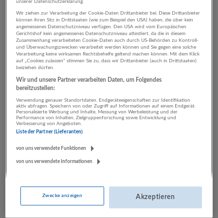
unserer Datenschutzerklärung.
Wir ziehen zur Verarbeitung der Cookie-Daten Drittanbieter bei. Diese Drittanbieter
können ihren Sitz in Drittstaaten (wie zum Beispiel den USA) haben, die über kein
2 Handwerk
angemessenes Datenschutzniveau verfügen. Den USA wird vom Europäischen
Gerichtshof kein angemessenes Datenschutzniveau attestiert, da die in diesem
Zusammenhang verarbeiteten Cookie-Daten auch durch US-Behörden zu Kontroll-
Kulturwissenschaften
und Überwachungszwecken verarbeitet werden können und Sie gegen eine solche
Verarbeitung keine wirksamen Rechtsbehelfe geltend machen können. Mit dem Klick
Unternehmen
auf „Cookies zulassen“ stimmen Sie zu, dass wir Drittanbieter (auch in Drittstaaten)
beiziehen dürfen.
Wir und unsere Partner verarbeiten Daten, um Folgendes
bereitzustellen:
Verwendung genauer Standortdaten. Endgeräteeigenschaften zur Identifikation
aktiv abfragen. Speichern von oder Zugriff auf Informationen auf einem Endgerät.
Personalisierte Werbung und Inhalte, Messung von Werbeleistung und der
Performance von Inhalten, Zielgruppenforschung sowie Entwicklung und
Verbesserung von Angeboten.
Liste der Partner (Lieferanten)
von uns verwendete Funktionen
impetus Personalberatung
von uns verwendete Informationen
Kitzbühel
Zwecke anzeigen
Akzeptieren