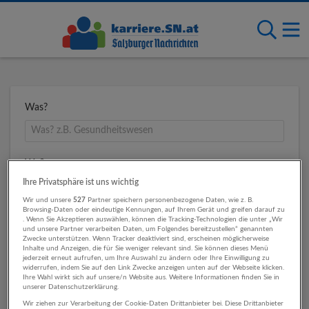
Was?
Wo?
Ihre Privatsphäre ist uns wichtig
Wir und unsere
527
Partner speichern personenbezogene Daten, wie z. B.
Browsing-Daten oder eindeutige Kennungen, auf Ihrem Gerät und greifen darauf zu
Umkreis
. Wenn Sie Akzeptieren auswählen, können die Tracking-Technologien die unter „Wir
und unsere Partner verarbeiten Daten, um Folgendes bereitzustellen“ genannten
Zwecke unterstützen. Wenn Tracker deaktiviert sind, erscheinen möglicherweise
Inhalte und Anzeigen, die für Sie weniger relevant sind. Sie können dieses Menü
jederzeit erneut aufrufen, um Ihre Auswahl zu ändern oder Ihre Einwilligung zu
widerrufen, indem Sie auf den Link Zwecke anzeigen unten auf der Webseite klicken.
Ihre Wahl wirkt sich auf unsere/n Website aus. Weitere Informationen finden Sie in
unserer Datenschutzerklärung.
Wir ziehen zur Verarbeitung der Cookie-Daten Drittanbieter bei. Diese Drittanbieter