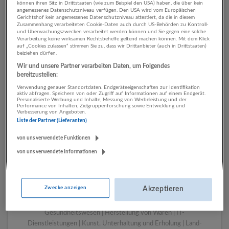
können ihren Sitz in Drittstaaten (wie zum Beispiel den USA) haben, die über kein
angemessenes Datenschutzniveau verfügen. Den USA wird vom Europäischen
Gerichtshof kein angemessenes Datenschutzniveau attestiert, da die in diesem
Zusammenhang verarbeiteten Cookie-Daten auch durch US-Behörden zu Kontroll-
1 Handwerk IT-
und Überwachungszwecken verarbeitet werden können und Sie gegen eine solche
Verarbeitung keine wirksamen Rechtsbehelfe geltend machen können. Mit dem Klick
Dienstleistungen
auf „Cookies zulassen“ stimmen Sie zu, dass wir Drittanbieter (auch in Drittstaaten)
beiziehen dürfen.
Unternehmen
Wir und unsere Partner verarbeiten Daten, um Folgendes
bereitzustellen:
Verwendung genauer Standortdaten. Endgeräteeigenschaften zur Identifikation
aktiv abfragen. Speichern von oder Zugriff auf Informationen auf einem Endgerät.
Personalisierte Werbung und Inhalte, Messung von Werbeleistung und der
Performance von Inhalten, Zielgruppenforschung sowie Entwicklung und
Verbesserung von Angeboten.
Liste der Partner (Lieferanten)
von uns verwendete Funktionen
von uns verwendete Informationen
LUGSTEIN CONSULTING
Bergheim bei Salzburg
Zwecke anzeigen
Akzeptieren
Bau | Beherbergung und Gastronomie | Einzelhandel |
Energieversorgung | Finanz- und Versicherungsleistungen |
Gesundheitswesen | Herstellung von Waren | IT-
Dienstleistungen | Kunst, Unterhaltung und Erholung | Land-