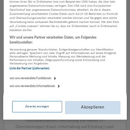
können ihren Sitz in Drittstaaten (wie zum Beispiel den USA) haben, die über kein
angemessenes Datenschutzniveau verfügen. Den USA wird vom Europäischen
Gerichtshof kein angemessenes Datenschutzniveau attestiert, da die in diesem
Zusammenhang verarbeiteten Cookie-Daten auch durch US-Behörden zu Kontroll-
1 Handwerk Finanz- und
und Überwachungszwecken verarbeitet werden können und Sie gegen eine solche
Verarbeitung keine wirksamen Rechtsbehelfe geltend machen können. Mit dem Klick
Versicherungsleistungen
auf „Cookies zulassen“ stimmen Sie zu, dass wir Drittanbieter (auch in Drittstaaten)
beiziehen dürfen.
Unternehmen
Wir und unsere Partner verarbeiten Daten, um Folgendes
bereitzustellen:
Verwendung genauer Standortdaten. Endgeräteeigenschaften zur Identifikation
aktiv abfragen. Speichern von oder Zugriff auf Informationen auf einem Endgerät.
Personalisierte Werbung und Inhalte, Messung von Werbeleistung und der
Performance von Inhalten, Zielgruppenforschung sowie Entwicklung und
Verbesserung von Angeboten.
Liste der Partner (Lieferanten)
von uns verwendete Funktionen
von uns verwendete Informationen
LUGSTEIN CONSULTING
Bergheim bei Salzburg
Zwecke anzeigen
Akzeptieren
Bau | Beherbergung und Gastronomie | Einzelhandel |
Energieversorgung | Finanz- und Versicherungsleistungen |
Gesundheitswesen | Herstellung von Waren | IT-
Dienstleistungen | Kunst, Unterhaltung und Erholung | Land-