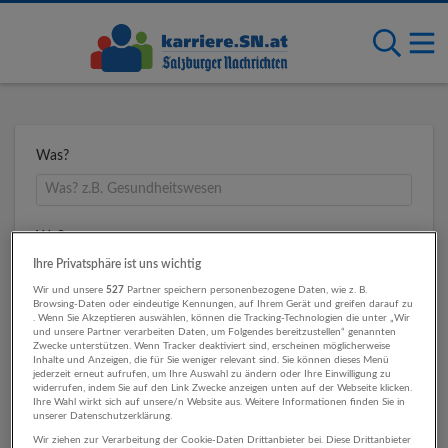
Was?
Wo?
Ihre Privatsphäre ist uns wichtig
Wir und unsere
527
Partner speichern personenbezogene Daten, wie z. B.
Browsing-Daten oder eindeutige Kennungen, auf Ihrem Gerät und greifen darauf zu
Umkreis
. Wenn Sie Akzeptieren auswählen, können die Tracking-Technologien die unter „Wir
und unsere Partner verarbeiten Daten, um Folgendes bereitzustellen“ genannten
Zwecke unterstützen. Wenn Tracker deaktiviert sind, erscheinen möglicherweise
Inhalte und Anzeigen, die für Sie weniger relevant sind. Sie können dieses Menü
jederzeit erneut aufrufen, um Ihre Auswahl zu ändern oder Ihre Einwilligung zu
widerrufen, indem Sie auf den Link Zwecke anzeigen unten auf der Webseite klicken.
Ihre Wahl wirkt sich auf unsere/n Website aus. Weitere Informationen finden Sie in
unserer Datenschutzerklärung.
Wir ziehen zur Verarbeitung der Cookie-Daten Drittanbieter bei. Diese Drittanbieter