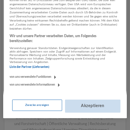
können ihren Sitz in Drittstaaten (wie zum Beispiel den USA) haben, die über kein
angemessenes Datenschutzniveau verfügen. Den USA wird vom Europäischen
Gerichtshof kein angemessenes Datenschutzniveau attestiert, da die in diesem
Zusammenhang verarbeiteten Cookie-Daten auch durch US-Behörden zu Kontroll-
1 Handwerk Einzelhandel
und Überwachungszwecken verarbeitet werden können und Sie gegen eine solche
Verarbeitung keine wirksamen Rechtsbehelfe geltend machen können. Mit dem Klick
Unternehmen
auf „Cookies zulassen“ stimmen Sie zu, dass wir Drittanbieter (auch in Drittstaaten)
beiziehen dürfen.
Wir und unsere Partner verarbeiten Daten, um Folgendes
bereitzustellen:
Verwendung genauer Standortdaten. Endgeräteeigenschaften zur Identifikation
aktiv abfragen. Speichern von oder Zugriff auf Informationen auf einem Endgerät.
Personalisierte Werbung und Inhalte, Messung von Werbeleistung und der
Performance von Inhalten, Zielgruppenforschung sowie Entwicklung und
Verbesserung von Angeboten.
Liste der Partner (Lieferanten)
von uns verwendete Funktionen
von uns verwendete Informationen
LUGSTEIN CONSULTING
Bergheim bei Salzburg
Bau | Beherbergung und Gastronomie | Einzelhandel |
Zwecke anzeigen
Energieversorgung | Finanz- und Versicherungsleistungen |
Akzeptieren
Gesundheitswesen | Herstellung von Waren | IT-
Dienstleistungen | Kunst, Unterhaltung und Erholung | Land-
und Forstwirtschaft | Öffentliche Verwaltung | Rechtsberatung