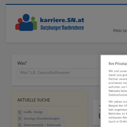
Mein Le
Was?
Ihre Privats
Wir und unse
Gerät und gre
Partner verar
erscheinen mög
aufrufen, um 
Webseite klick
Datenschutzer
AKTUELLE SUCHE
Wir ziehen zur
1 Grafik
Beispiel den 
kein angemess
Grafik, Design
Behörden zu K
Untern
wirksamen Rech
Sonstige Dienstleistungen
(auch in Dritt
Elektrotechnik / Elektronik