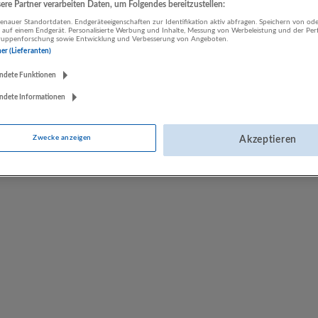
re Partner verarbeiten Daten, um Folgendes bereitzustellen:
nauer Standortdaten. Endgeräteeigenschaften zur Identifikation aktiv abfragen. Speichern von ode
 auf einem Endgerät. Personalisierte Werbung und Inhalte, Messung von Werbeleistung und der Pe
Salzburg Wohnbau GmbH
lgruppenforschung sowie Entwicklung und Verbesserung von Angeboten.
ner (Lieferanten)
Salzburg
Bau | Sonstige Dienstleistungen
ndete Funktionen
ndete Informationen
Zwecke anzeigen
Akzeptieren