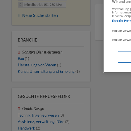
Wir und unse
Mittelbetrieb (51-250 MA)
Verwendung ge
Informationen
Neue Suche starten
Inhalten, Zie
Liste der Part
von uns verwe
BRANCHE
von uns verwe
Sonstige Dienstleistungen
Bau
(1)
Herstellung von Waren
(1)
Kunst, Unterhaltung und Erholung
(1)
GESUCHTE BERUFSFELDER
Grafik, Design
Technik, Ingenieurwesen
(3)
Assistenz, Verwaltung, Büro
(2)
Handwerk
(2)