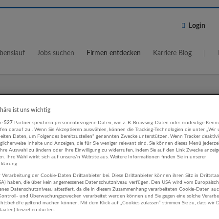
Login
benslauf
Jobs suchen
Firmen entdecken
Karriere Blog
Wo?
Umkreis
phäre ist uns wichtig
re
527
Partner speichern personenbezogene Daten, wie z. B. Browsing-Daten oder eindeutige Kenn
5 km
ifen darauf zu . Wenn Sie Akzeptieren auswählen, können die Tracking-Technologien die unter „Wir
beiten Daten, um Folgendes bereitzustellen“ genannten Zwecke unterstützen. Wenn Tracker deaktivie
licherweise Inhalte und Anzeigen, die für Sie weniger relevant sind. Sie können dieses Menü jederze
Ihre Auswahl zu ändern oder Ihre Einwilligung zu widerrufen, indem Sie auf den Link Zwecke anzei
en. Ihre Wahl wirkt sich auf unsere/n Website aus. Weitere Informationen finden Sie in unserer
klärung.
 Verarbeitung der Cookie-Daten Drittanbieter bei. Diese Drittanbieter können ihren Sitz in Drittsta
, Design Sonstige Dienstleistungen
USA) haben, die über kein angemessenes Datenschutzniveau verfügen. Den USA wird vom Europäisc
enes Datenschutzniveau attestiert, da die in diesem Zusammenhang verarbeiteten Cookie-Daten au
ontroll- und Überwachungszwecken verarbeitet werden können und Sie gegen eine solche Verarbe
ehmen
tsbehelfe geltend machen können. Mit dem Klick auf „Cookies zulassen“ stimmen Sie zu, dass wir D
staaten) beiziehen dürfen.