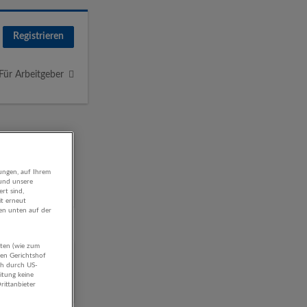
Registrieren
Für Arbeitgeber
ungen, auf Ihrem
 und unsere
rt sind,
it erneut
gen unten auf der
aten (wie zum
hen Gerichtshof
ch durch US-
itung keine
rittanbieter