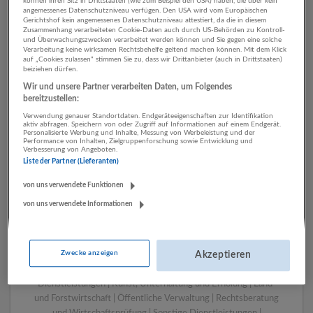
können ihren Sitz in Drittstaaten (wie zum Beispiel den USA) haben, die über kein
angemessenes Datenschutzniveau verfügen. Den USA wird vom Europäischen
Gerichtshof kein angemessenes Datenschutzniveau attestiert, da die in diesem
Zusammenhang verarbeiteten Cookie-Daten auch durch US-Behörden zu Kontroll-
1 Grafik, Design Pädagogik
und Überwachungszwecken verarbeitet werden können und Sie gegen eine solche
Verarbeitung keine wirksamen Rechtsbehelfe geltend machen können. Mit dem Klick
Unternehmen
auf „Cookies zulassen“ stimmen Sie zu, dass wir Drittanbieter (auch in Drittstaaten)
beiziehen dürfen.
Wir und unsere Partner verarbeiten Daten, um Folgendes
bereitzustellen:
Verwendung genauer Standortdaten. Endgeräteeigenschaften zur Identifikation
aktiv abfragen. Speichern von oder Zugriff auf Informationen auf einem Endgerät.
Personalisierte Werbung und Inhalte, Messung von Werbeleistung und der
Performance von Inhalten, Zielgruppenforschung sowie Entwicklung und
Verbesserung von Angeboten.
Liste der Partner (Lieferanten)
von uns verwendete Funktionen
von uns verwendete Informationen
LUGSTEIN CONSULTING
Bergheim bei Salzburg
Bau | Beherbergung und Gastronomie | Einzelhandel |
Zwecke anzeigen
Energieversorgung | Finanz- und Versicherungsleistungen |
Akzeptieren
Gesundheitswesen | Herstellung von Waren | IT-
Dienstleistungen | Kunst, Unterhaltung und Erholung | Land-
und Forstwirtschaft | Öffentliche Verwaltung | Rechtsberatung