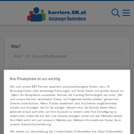
Was?
Wo?
Ihre Privatsphäre ist uns wichtig
Wir und unsere
527
Partner speichern personenbezogene Daten, wie z. B.
Browsing-Daten oder eindeutige Kennungen, auf Ihrem Gerät und greifen darauf zu
Umkreis
. Wenn Sie Akzeptieren auswählen, können die Tracking-Technologien die unter „Wir
und unsere Partner verarbeiten Daten, um Folgendes bereitzustellen“ genannten
Zwecke unterstützen. Wenn Tracker deaktiviert sind, erscheinen möglicherweise
Inhalte und Anzeigen, die für Sie weniger relevant sind. Sie können dieses Menü
jederzeit erneut aufrufen, um Ihre Auswahl zu ändern oder Ihre Einwilligung zu
widerrufen, indem Sie auf den Link Zwecke anzeigen unten auf der Webseite klicken.
Ihre Wahl wirkt sich auf unsere/n Website aus. Weitere Informationen finden Sie in
unserer Datenschutzerklärung.
Wir ziehen zur Verarbeitung der Cookie-Daten Drittanbieter bei. Diese Drittanbieter