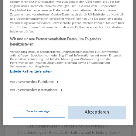
können ihren Sitz in Drittstaaten (wie zum Beispiel den USA) haben, die über kein
angemessenes Datenschutzniveau verfügen. Den USA wird vom Europäischen
Gerichtshof kein angemessenes Datenschutzniveau attestiert, da die in diesem
Zusammenhang verarbeiteten Cookie-Daten auch durch US-Behörden zu Kontroll-
1 Grafik, Design Kunst,
und Überwachungszwecken verarbeitet werden können und Sie gegen eine solche
Verarbeitung keine wirksamen Rechtsbehelfe geltend machen können. Mit dem Klick
Unterhaltung und Erholung
auf „Cookies zulassen“ stimmen Sie zu, dass wir Drittanbieter (auch in Drittstaaten)
beiziehen dürfen.
Unternehmen
Wir und unsere Partner verarbeiten Daten, um Folgendes
bereitzustellen:
Verwendung genauer Standortdaten. Endgeräteeigenschaften zur Identifikation
aktiv abfragen. Speichern von oder Zugriff auf Informationen auf einem Endgerät.
Personalisierte Werbung und Inhalte, Messung von Werbeleistung und der
Performance von Inhalten, Zielgruppenforschung sowie Entwicklung und
Verbesserung von Angeboten.
Liste der Partner (Lieferanten)
von uns verwendete Funktionen
von uns verwendete Informationen
LUGSTEIN CONSULTING
Bergheim bei Salzburg
Zwecke anzeigen
Akzeptieren
Bau | Beherbergung und Gastronomie | Einzelhandel |
Energieversorgung | Finanz- und Versicherungsleistungen |
Gesundheitswesen | Herstellung von Waren | IT-
Dienstleistungen | Kunst, Unterhaltung und Erholung | Land-