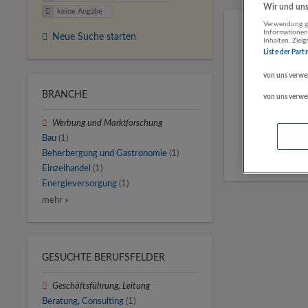
Wir und unse
keine Angabe
Verwendung ge
Informationen
Neue Suche starten
Inhalten, Zie
Liste der Part
von uns verwe
BRANCHE
von uns verwe
Werbung und Marktforschung
Bau
(1)
Beherbergung und Gastronomie
(1)
Einzelhandel
(1)
Energieversorgung
(1)
mehr »
GESUCHTE BERUFSFELDER
Geschäftsführung, Leitung
Beratung, Consulting
(1)