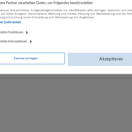
re Partner verarbeiten Daten, um Folgendes bereitzustellen:
nauer Standortdaten. Endgeräteeigenschaften zur Identifikation aktiv abfragen. Speichern von ode
 auf einem Endgerät. Personalisierte Werbung und Inhalte, Messung von Werbeleistung und der Pe
LUGSTEIN CONSULTING
lgruppenforschung sowie Entwicklung und Verbesserung von Angeboten.
Bergheim bei Salzburg
ner (Lieferanten)
Bau | Beherbergung und Gastronomie | Einzelhandel |
ndete Funktionen
Energieversorgung | Finanz- und Versicherungsleistungen |
Gesundheitswesen | Herstellung von Waren | IT-Dienstleistungen |
ndete Informationen
Kunst, Unterhaltung und Erholung | Land- und Forstwirtschaft |
Öffentliche Verwaltung | Rechtsberatung und Wirtschaftsprüfung |
Zwecke anzeigen
Akzeptieren
Sonstige Dienstleistungen | Sozialwesen | Verkehr | Verlagswesen |
Werbung und Marktforschung