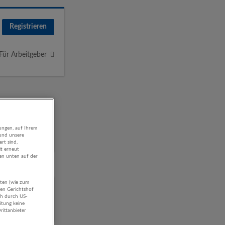
Registrieren
Für Arbeitgeber
ungen, auf Ihrem
 und unsere
rt sind,
it erneut
gen unten auf der
aten (wie zum
hen Gerichtshof
ch durch US-
itung keine
rittanbieter