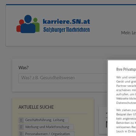
Mein Le
Was?
Ihre Privats
Wir und unse
Gerät und gre
Partner verar
erscheinen mög
aufrufen, um 
Webseite klick
Datenschutzer
AKTUELLE SUCHE
Wir ziehen zur
1 Gesch
Beispiel den 
kein angemess
Geschäftsführung, Leitung
Marktf
Behörden zu K
Werbung und Marktforschung
wirksamen Rech
(auch in Dritt
Personalwesen / Organisation