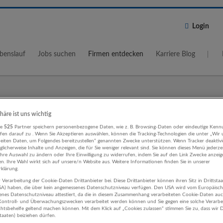
Login
benslauf
Jobs suchen
Firmen entdecken
Karriere Blog
Wo?
Umkreis
phäre ist uns wichtig
re
525
Partner speichern personenbezogene Daten, wie z. B. Browsing-Daten oder eindeutige Kenn
5 km
ifen darauf zu . Wenn Sie Akzeptieren auswählen, können die Tracking-Technologien die unter „Wir
beiten Daten, um Folgendes bereitzustellen“ genannten Zwecke unterstützen. Wenn Tracker deaktivie
licherweise Inhalte und Anzeigen, die für Sie weniger relevant sind. Sie können dieses Menü jederze
Ihre Auswahl zu ändern oder Ihre Einwilligung zu widerrufen, indem Sie auf den Link Zwecke anzei
en. Ihre Wahl wirkt sich auf unsere/n Website aus. Weitere Informationen finden Sie in unserer
klärung.
 Verarbeitung der Cookie-Daten Drittanbieter bei. Diese Drittanbieter können ihren Sitz in Drittsta
äftsführung, Leitung Werbung und
USA) haben, die über kein angemessenes Datenschutzniveau verfügen. Den USA wird vom Europäisc
enes Datenschutzniveau attestiert, da die in diesem Zusammenhang verarbeiteten Cookie-Daten au
orschung Unternehmen
ontroll- und Überwachungszwecken verarbeitet werden können und Sie gegen eine solche Verarbe
tsbehelfe geltend machen können. Mit dem Klick auf „Cookies zulassen“ stimmen Sie zu, dass wir D
staaten) beiziehen dürfen.