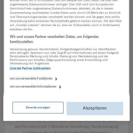
können ihren Sitz in Drittstaaten (wie zum Beispiel den USA) haben, die über kein
angemessenes Datenschutzniveau verfügen. Den USA wird vom Europäischen
Gerichtshof kein angemessenes Datenschutzniveau attestiert, da die in diesem
Zusammenhang verarbeiteten Cookie-Daten auch durch US-Behörden zu Kontroll-
1 Geschäftsführung, Leitung
und Überwachungszwecken verarbeitet werden können und Sie gegen eine solche
Verarbeitung keine wirksamen Rechtsbehelfe geltend machen können. Mit dem Klick
Verlagswesen Unternehmen
auf „Cookies zulassen“ stimmen Sie zu, dass wir Drittanbieter (auch in Drittstaaten)
beiziehen dürfen.
Wir und unsere Partner verarbeiten Daten, um Folgendes
bereitzustellen:
Verwendung genauer Standortdaten. Endgeräteeigenschaften zur Identifikation
aktiv abfragen. Speichern von oder Zugriff auf Informationen auf einem Endgerät.
Personalisierte Werbung und Inhalte, Messung von Werbeleistung und der
Performance von Inhalten, Zielgruppenforschung sowie Entwicklung und
Verbesserung von Angeboten.
Liste der Partner (Lieferanten)
von uns verwendete Funktionen
von uns verwendete Informationen
LUGSTEIN CONSULTING
Bergheim bei Salzburg
Bau | Beherbergung und Gastronomie | Einzelhandel |
Zwecke anzeigen
Energieversorgung | Finanz- und Versicherungsleistungen |
Akzeptieren
Gesundheitswesen | Herstellung von Waren | IT-
Dienstleistungen | Kunst, Unterhaltung und Erholung | Land-
und Forstwirtschaft | Öffentliche Verwaltung | Rechtsberatung