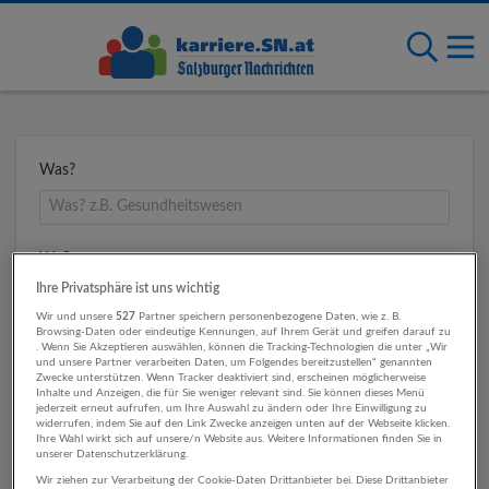
Was?
Wo?
Ihre Privatsphäre ist uns wichtig
Wir und unsere
527
Partner speichern personenbezogene Daten, wie z. B.
Browsing-Daten oder eindeutige Kennungen, auf Ihrem Gerät und greifen darauf zu
Umkreis
. Wenn Sie Akzeptieren auswählen, können die Tracking-Technologien die unter „Wir
und unsere Partner verarbeiten Daten, um Folgendes bereitzustellen“ genannten
Zwecke unterstützen. Wenn Tracker deaktiviert sind, erscheinen möglicherweise
Inhalte und Anzeigen, die für Sie weniger relevant sind. Sie können dieses Menü
jederzeit erneut aufrufen, um Ihre Auswahl zu ändern oder Ihre Einwilligung zu
widerrufen, indem Sie auf den Link Zwecke anzeigen unten auf der Webseite klicken.
Ihre Wahl wirkt sich auf unsere/n Website aus. Weitere Informationen finden Sie in
unserer Datenschutzerklärung.
Wir ziehen zur Verarbeitung der Cookie-Daten Drittanbieter bei. Diese Drittanbieter