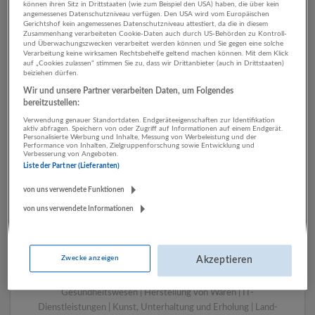
können ihren Sitz in Drittstaaten (wie zum Beispiel den USA) haben, die über kein
angemessenes Datenschutzniveau verfügen. Den USA wird vom Europäischen
Gerichtshof kein angemessenes Datenschutzniveau attestiert, da die in diesem
Zusammenhang verarbeiteten Cookie-Daten auch durch US-Behörden zu Kontroll-
1 Geschäftsführung, Leitung
und Überwachungszwecken verarbeitet werden können und Sie gegen eine solche
Verarbeitung keine wirksamen Rechtsbehelfe geltend machen können. Mit dem Klick
Sonstige Dienstleistungen
auf „Cookies zulassen“ stimmen Sie zu, dass wir Drittanbieter (auch in Drittstaaten)
beiziehen dürfen.
Unternehmen
Wir und unsere Partner verarbeiten Daten, um Folgendes
bereitzustellen:
Verwendung genauer Standortdaten. Endgeräteeigenschaften zur Identifikation
aktiv abfragen. Speichern von oder Zugriff auf Informationen auf einem Endgerät.
Personalisierte Werbung und Inhalte, Messung von Werbeleistung und der
Performance von Inhalten, Zielgruppenforschung sowie Entwicklung und
Verbesserung von Angeboten.
Liste der Partner (Lieferanten)
von uns verwendete Funktionen
von uns verwendete Informationen
LUGSTEIN CONSULTING
Bergheim bei Salzburg
Zwecke anzeigen
Akzeptieren
Bau | Beherbergung und Gastronomie | Einzelhandel |
Energieversorgung | Finanz- und Versicherungsleistungen |
Gesundheitswesen | Herstellung von Waren | IT-
Dienstleistungen | Kunst, Unterhaltung und Erholung | Land-