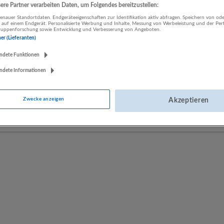
re Partner verarbeiten Daten, um Folgendes bereitzustellen:
nauer Standortdaten. Endgeräteeigenschaften zur Identifikation aktiv abfragen. Speichern von ode
 auf einem Endgerät. Personalisierte Werbung und Inhalte, Messung von Werbeleistung und der Pe
LUGSTEIN CONSULTING
lgruppenforschung sowie Entwicklung und Verbesserung von Angeboten.
Bergheim bei Salzburg
ner (Lieferanten)
Bau | Beherbergung und Gastronomie | Einzelhandel |
ndete Funktionen
Energieversorgung | Finanz- und Versicherungsleistungen |
Gesundheitswesen | Herstellung von Waren | IT-Dienstleistungen |
ndete Informationen
Kunst, Unterhaltung und Erholung | Land- und Forstwirtschaft |
Öffentliche Verwaltung | Rechtsberatung und Wirtschaftsprüfung |
Zwecke anzeigen
Akzeptieren
Sonstige Dienstleistungen | Sozialwesen | Verkehr | Verlagswesen |
Werbung und Marktforschung