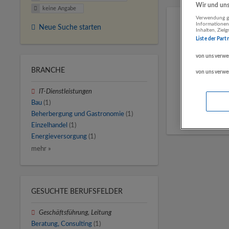
Wir und unse
keine Angabe
Verwendung ge
Informationen
Neue Suche starten
Inhalten, Zie
Liste der Part
von uns verwe
BRANCHE
von uns verwe
IT-Dienstleistungen
Bau
(1)
Beherbergung und Gastronomie
(1)
Einzelhandel
(1)
Energieversorgung
(1)
mehr »
GESUCHTE BERUFSFELDER
Geschäftsführung, Leitung
Beratung, Consulting
(1)