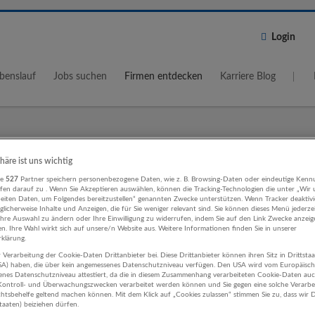
Login
benslauf
Jobs suchen
Firmen entdecken
Karriere Blog
Wo?
Umkreis
phäre ist uns wichtig
re
527
Partner speichern personenbezogene Daten, wie z. B. Browsing-Daten oder eindeutige Kenn
5 km
ifen darauf zu . Wenn Sie Akzeptieren auswählen, können die Tracking-Technologien die unter „Wir
beiten Daten, um Folgendes bereitzustellen“ genannten Zwecke unterstützen. Wenn Tracker deaktivie
licherweise Inhalte und Anzeigen, die für Sie weniger relevant sind. Sie können dieses Menü jederze
Ihre Auswahl zu ändern oder Ihre Einwilligung zu widerrufen, indem Sie auf den Link Zwecke anzei
en. Ihre Wahl wirkt sich auf unsere/n Website aus. Weitere Informationen finden Sie in unserer
klärung.
 Verarbeitung der Cookie-Daten Drittanbieter bei. Diese Drittanbieter können ihren Sitz in Drittsta
äftsführung, Leitung IT-Dienstleistu
USA) haben, die über kein angemessenes Datenschutzniveau verfügen. Den USA wird vom Europäisc
enes Datenschutzniveau attestiert, da die in diesem Zusammenhang verarbeiteten Cookie-Daten au
ehmen
ontroll- und Überwachungszwecken verarbeitet werden können und Sie gegen eine solche Verarbe
tsbehelfe geltend machen können. Mit dem Klick auf „Cookies zulassen“ stimmen Sie zu, dass wir D
staaten) beiziehen dürfen.