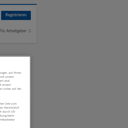
Registrieren
Für Arbeitgeber
ungen, auf Ihrem
 und unsere
rt sind,
it erneut
gen unten auf der
aten (wie zum
ngen
hen Gerichtshof
ch durch US-
itung keine
rittanbieter