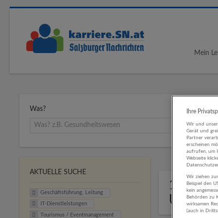
Mein Le
Was?
Ihre Privats
Wir und unse
Gerät und gre
Partner verar
erscheinen mög
aufrufen, um 
Webseite klick
Datenschutzer
AKTUELLE SUCHE
Wir ziehen zur
1 Gesch
Beispiel den 
kein angemess
Geschäftsführung, Leitung
Untern
Behörden zu K
IT-Dienstleistungen
wirksamen Rech
(auch in Dritt
Tourismus / Eventmanagement