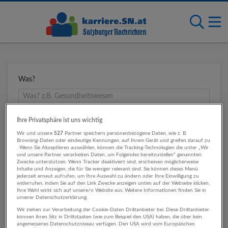
Was?
Wo?
Ihre Privatsphäre ist uns wichtig
Wir und unsere
527
Partner speichern personenbezogene Daten, wie z. B.
Browsing-Daten oder eindeutige Kennungen, auf Ihrem Gerät und greifen darauf zu
. Wenn Sie Akzeptieren auswählen, können die Tracking-Technologien die unter „Wir
und unsere Partner verarbeiten Daten, um Folgendes bereitzustellen“ genannten
Umkreis
Zwecke unterstützen. Wenn Tracker deaktiviert sind, erscheinen möglicherweise
Inhalte und Anzeigen, die für Sie weniger relevant sind. Sie können dieses Menü
jederzeit erneut aufrufen, um Ihre Auswahl zu ändern oder Ihre Einwilligung zu
widerrufen, indem Sie auf den Link Zwecke anzeigen unten auf der Webseite klicken.
Ihre Wahl wirkt sich auf unsere/n Website aus. Weitere Informationen finden Sie in
unserer Datenschutzerklärung.
Wir ziehen zur Verarbeitung der Cookie-Daten Drittanbieter bei. Diese Drittanbieter
können ihren Sitz in Drittstaaten (wie zum Beispiel den USA) haben, die über kein
angemessenes Datenschutzniveau verfügen. Den USA wird vom Europäischen