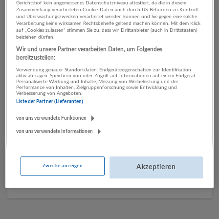
Gerichtshof kein angemessenes Datenschutzniveau attestiert, da die in diesem
Zusammenhang verarbeiteten Cookie-Daten auch durch US-Behörden zu Kontroll-
und Überwachungszwecken verarbeitet werden können und Sie gegen eine solche
Verarbeitung keine wirksamen Rechtsbehelfe geltend machen können. Mit dem Klick
1 Geschäftsführung, Leitung
auf „Cookies zulassen“ stimmen Sie zu, dass wir Drittanbieter (auch in Drittstaaten)
beiziehen dürfen.
Biologie / Pharmazie
Wir und unsere Partner verarbeiten Daten, um Folgendes
Unternehmen
bereitzustellen:
Verwendung genauer Standortdaten. Endgeräteeigenschaften zur Identifikation
aktiv abfragen. Speichern von oder Zugriff auf Informationen auf einem Endgerät.
Personalisierte Werbung und Inhalte, Messung von Werbeleistung und der
Performance von Inhalten, Zielgruppenforschung sowie Entwicklung und
Verbesserung von Angeboten.
Liste der Partner (Lieferanten)
von uns verwendete Funktionen
von uns verwendete Informationen
impetus Personalberatung
Zwecke anzeigen
Akzeptieren
Kitzbühel