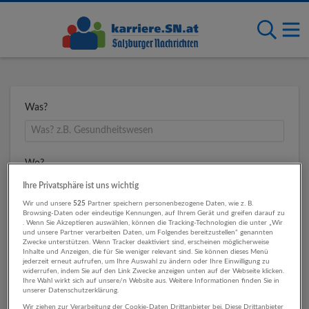
Was?
Wo?
Ihre Privatsphäre ist uns wichtig
Wir und unsere
525
Partner speichern personenbezogene Daten, wie z. B.
Browsing-Daten oder eindeutige Kennungen, auf Ihrem Gerät und greifen darauf zu
Umkreis
. Wenn Sie Akzeptieren auswählen, können die Tracking-Technologien die unter „Wir
und unsere Partner verarbeiten Daten, um Folgendes bereitzustellen“ genannten
Zwecke unterstützen. Wenn Tracker deaktiviert sind, erscheinen möglicherweise
Inhalte und Anzeigen, die für Sie weniger relevant sind. Sie können dieses Menü
jederzeit erneut aufrufen, um Ihre Auswahl zu ändern oder Ihre Einwilligung zu
widerrufen, indem Sie auf den Link Zwecke anzeigen unten auf der Webseite klicken.
Ihre Wahl wirkt sich auf unsere/n Website aus. Weitere Informationen finden Sie in
unserer Datenschutzerklärung.
Wir ziehen zur Verarbeitung der Cookie-Daten Drittanbieter bei. Diese Drittanbieter