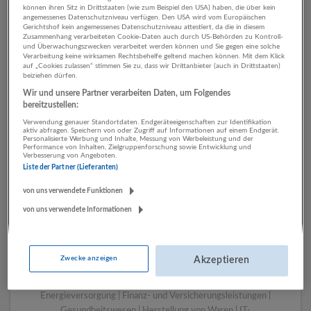
können ihren Sitz in Drittstaaten (wie zum Beispiel den USA) haben, die über kein
angemessenes Datenschutzniveau verfügen. Den USA wird vom Europäischen
Gerichtshof kein angemessenes Datenschutzniveau attestiert, da die in diesem
Zusammenhang verarbeiteten Cookie-Daten auch durch US-Behörden zu Kontroll-
1 Gebäudemanagement,
und Überwachungszwecken verarbeitet werden können und Sie gegen eine solche
Verarbeitung keine wirksamen Rechtsbehelfe geltend machen können. Mit dem Klick
Reinigung Rechtsberatung
auf „Cookies zulassen“ stimmen Sie zu, dass wir Drittanbieter (auch in Drittstaaten)
beiziehen dürfen.
und Wirtschaftsprüfung
Wir und unsere Partner verarbeiten Daten, um Folgendes
Unternehmen
bereitzustellen:
Verwendung genauer Standortdaten. Endgeräteeigenschaften zur Identifikation
aktiv abfragen. Speichern von oder Zugriff auf Informationen auf einem Endgerät.
Personalisierte Werbung und Inhalte, Messung von Werbeleistung und der
Performance von Inhalten, Zielgruppenforschung sowie Entwicklung und
Verbesserung von Angeboten.
Liste der Partner (Lieferanten)
von uns verwendete Funktionen
von uns verwendete Informationen
LUGSTEIN CONSULTING
Zwecke anzeigen
Akzeptieren
Bergheim bei Salzburg
Bau | Beherbergung und Gastronomie | Einzelhandel |
Energieversorgung | Finanz- und Versicherungsleistungen |
Gesundheitswesen | Herstellung von Waren | IT-