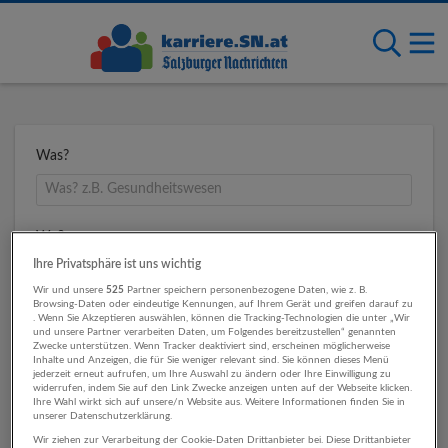
Was?
Wo?
Ihre Privatsphäre ist uns wichtig
Wir und unsere
525
Partner speichern personenbezogene Daten, wie z. B.
Browsing-Daten oder eindeutige Kennungen, auf Ihrem Gerät und greifen darauf zu
Umkreis
. Wenn Sie Akzeptieren auswählen, können die Tracking-Technologien die unter „Wir
und unsere Partner verarbeiten Daten, um Folgendes bereitzustellen“ genannten
Zwecke unterstützen. Wenn Tracker deaktiviert sind, erscheinen möglicherweise
Inhalte und Anzeigen, die für Sie weniger relevant sind. Sie können dieses Menü
jederzeit erneut aufrufen, um Ihre Auswahl zu ändern oder Ihre Einwilligung zu
widerrufen, indem Sie auf den Link Zwecke anzeigen unten auf der Webseite klicken.
Ihre Wahl wirkt sich auf unsere/n Website aus. Weitere Informationen finden Sie in
unserer Datenschutzerklärung.
Wir ziehen zur Verarbeitung der Cookie-Daten Drittanbieter bei. Diese Drittanbieter