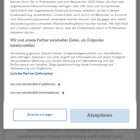
können ihren Sitz in Drittstaaten (wie zum Beispiel den USA) haben, die über kein
angemessenes Datenschutzniveau verfügen. Den USA wird vom Europäischen
Gerichtshof kein angemessenes Datenschutzniveau attestiert, da die in diesem
Zusammenhang verarbeiteten Cookie-Daten auch durch US-Behörden zu Kontroll-
1 Gebäudemanagement,
und Überwachungszwecken verarbeitet werden können und Sie gegen eine solche
Verarbeitung keine wirksamen Rechtsbehelfe geltend machen können. Mit dem Klick
Reinigung Land- und
auf „Cookies zulassen“ stimmen Sie zu, dass wir Drittanbieter (auch in Drittstaaten)
beiziehen dürfen.
Forstwirtschaft Unternehmen
Wir und unsere Partner verarbeiten Daten, um Folgendes
bereitzustellen:
Verwendung genauer Standortdaten. Endgeräteeigenschaften zur Identifikation
aktiv abfragen. Speichern von oder Zugriff auf Informationen auf einem Endgerät.
Personalisierte Werbung und Inhalte, Messung von Werbeleistung und der
Performance von Inhalten, Zielgruppenforschung sowie Entwicklung und
Verbesserung von Angeboten.
Liste der Partner (Lieferanten)
von uns verwendete Funktionen
von uns verwendete Informationen
LUGSTEIN CONSULTING
Bergheim bei Salzburg
Zwecke anzeigen
Akzeptieren
Bau | Beherbergung und Gastronomie | Einzelhandel |
Energieversorgung | Finanz- und Versicherungsleistungen |
Gesundheitswesen | Herstellung von Waren | IT-
Dienstleistungen | Kunst, Unterhaltung und Erholung | Land-