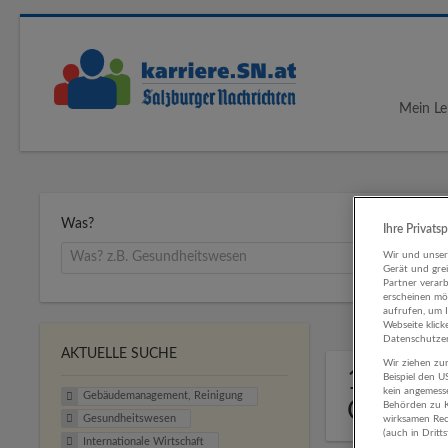
Mein Le
Was?
Ihre Privats
Wir und unse
Gerät und gre
Partner verar
erscheinen mög
aufrufen, um 
Webseite klick
Datenschutzer
AKTUELLE SUCHE
Wir ziehen zur
1 Gebä
Beispiel den 
kein angemess
Gebäudemanagement, Reinigung
Gesund
Behörden zu K
Gesundheitswesen
wirksamen Rech
(auch in Dritt
Internationale Wirtschaft