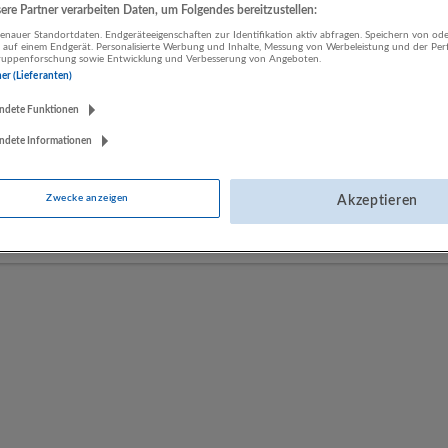
re Partner verarbeiten Daten, um Folgendes bereitzustellen:
nauer Standortdaten. Endgeräteeigenschaften zur Identifikation aktiv abfragen. Speichern von ode
 auf einem Endgerät. Personalisierte Werbung und Inhalte, Messung von Werbeleistung und der Pe
LUGSTEIN CONSULTING
lgruppenforschung sowie Entwicklung und Verbesserung von Angeboten.
Bergheim bei Salzburg
ner (Lieferanten)
Bau | Beherbergung und Gastronomie | Einzelhandel |
ndete Funktionen
Energieversorgung | Finanz- und Versicherungsleistungen |
Gesundheitswesen | Herstellung von Waren | IT-Dienstleistungen |
ndete Informationen
Kunst, Unterhaltung und Erholung | Land- und Forstwirtschaft |
Öffentliche Verwaltung | Rechtsberatung und Wirtschaftsprüfung |
Zwecke anzeigen
Akzeptieren
Sonstige Dienstleistungen | Sozialwesen | Verkehr | Verlagswesen |
Werbung und Marktforschung