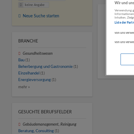
Wir und unse
keine Angabe
Verwendung ge
Informationen
Neue Suche starten
Inhalten, Zie
Liste der Part
von uns verwe
BRANCHE
von uns verwe
Gesundheitswesen
Bau
(1)
Beherbergung und Gastronomie
(1)
Einzelhandel
(1)
Energieversorgung
(1)
mehr »
GESUCHTE BERUFSFELDER
Gebäudemanagement, Reinigung
Beratung, Consulting
(1)