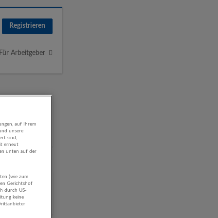
Registrieren
Für Arbeitgeber
ungen, auf Ihrem
 und unsere
rt sind,
it erneut
gen unten auf der
aten (wie zum
hen Gerichtshof
ch durch US-
itung keine
rittanbieter