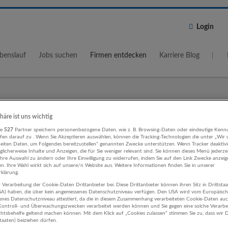
Login
benslauf
Jobs suchen
Firmen entdecken
Karriere Blog
Wo?
Umkreis
phäre ist uns wichtig
re
527
Partner speichern personenbezogene Daten, wie z. B. Browsing-Daten oder eindeutige Kenn
5 km
ifen darauf zu . Wenn Sie Akzeptieren auswählen, können die Tracking-Technologien die unter „Wir
beiten Daten, um Folgendes bereitzustellen“ genannten Zwecke unterstützen. Wenn Tracker deaktivie
licherweise Inhalte und Anzeigen, die für Sie weniger relevant sind. Sie können dieses Menü jederze
Ihre Auswahl zu ändern oder Ihre Einwilligung zu widerrufen, indem Sie auf den Link Zwecke anzei
en. Ihre Wahl wirkt sich auf unsere/n Website aus. Weitere Informationen finden Sie in unserer
klärung.
 Verarbeitung der Cookie-Daten Drittanbieter bei. Diese Drittanbieter können ihren Sitz in Drittsta
udemanagement, Reinigung
USA) haben, die über kein angemessenes Datenschutzniveau verfügen. Den USA wird vom Europäisc
enes Datenschutzniveau attestiert, da die in diesem Zusammenhang verarbeiteten Cookie-Daten au
heitswesen Unternehmen
ontroll- und Überwachungszwecken verarbeitet werden können und Sie gegen eine solche Verarbe
tsbehelfe geltend machen können. Mit dem Klick auf „Cookies zulassen“ stimmen Sie zu, dass wir D
staaten) beiziehen dürfen.