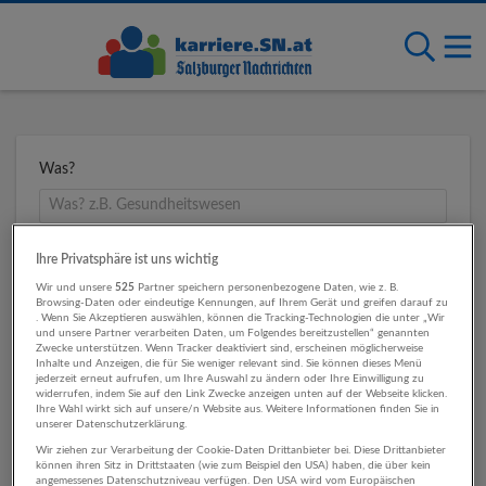
Was?
Wo?
Ihre Privatsphäre ist uns wichtig
Wir und unsere
525
Partner speichern personenbezogene Daten, wie z. B.
Browsing-Daten oder eindeutige Kennungen, auf Ihrem Gerät und greifen darauf zu
. Wenn Sie Akzeptieren auswählen, können die Tracking-Technologien die unter „Wir
und unsere Partner verarbeiten Daten, um Folgendes bereitzustellen“ genannten
Umkreis
Zwecke unterstützen. Wenn Tracker deaktiviert sind, erscheinen möglicherweise
Inhalte und Anzeigen, die für Sie weniger relevant sind. Sie können dieses Menü
jederzeit erneut aufrufen, um Ihre Auswahl zu ändern oder Ihre Einwilligung zu
widerrufen, indem Sie auf den Link Zwecke anzeigen unten auf der Webseite klicken.
Ihre Wahl wirkt sich auf unsere/n Website aus. Weitere Informationen finden Sie in
unserer Datenschutzerklärung.
Wir ziehen zur Verarbeitung der Cookie-Daten Drittanbieter bei. Diese Drittanbieter
können ihren Sitz in Drittstaaten (wie zum Beispiel den USA) haben, die über kein
angemessenes Datenschutzniveau verfügen. Den USA wird vom Europäischen