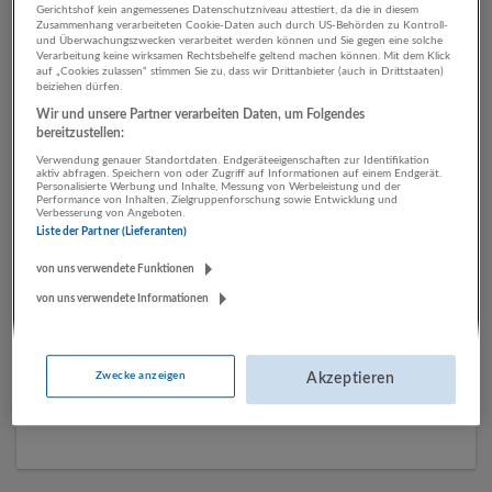
Gerichtshof kein angemessenes Datenschutzniveau attestiert, da die in diesem
Zusammenhang verarbeiteten Cookie-Daten auch durch US-Behörden zu Kontroll-
und Überwachungszwecken verarbeitet werden können und Sie gegen eine solche
Verarbeitung keine wirksamen Rechtsbehelfe geltend machen können. Mit dem Klick
1 Energieversorgung
auf „Cookies zulassen“ stimmen Sie zu, dass wir Drittanbieter (auch in Drittstaaten)
beiziehen dürfen.
Großbetrieb (251-1000 MA)
Wir und unsere Partner verarbeiten Daten, um Folgendes
Unternehmen
bereitzustellen:
Verwendung genauer Standortdaten. Endgeräteeigenschaften zur Identifikation
aktiv abfragen. Speichern von oder Zugriff auf Informationen auf einem Endgerät.
Personalisierte Werbung und Inhalte, Messung von Werbeleistung und der
Performance von Inhalten, Zielgruppenforschung sowie Entwicklung und
Verbesserung von Angeboten.
Liste der Partner (Lieferanten)
von uns verwendete Funktionen
von uns verwendete Informationen
VERBUND AG
Zwecke anzeigen
Akzeptieren
Wien
Energieversorgung