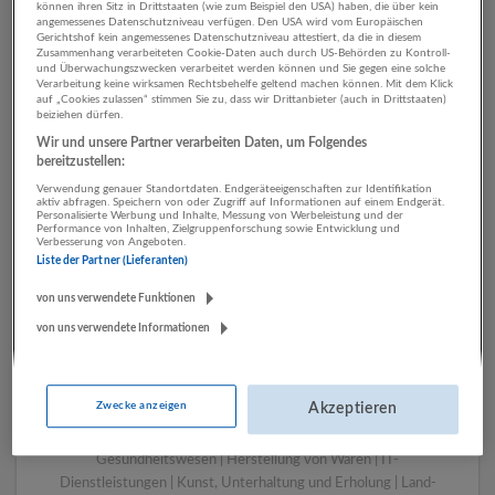
können ihren Sitz in Drittstaaten (wie zum Beispiel den USA) haben, die über kein
angemessenes Datenschutzniveau verfügen. Den USA wird vom Europäischen
Gerichtshof kein angemessenes Datenschutzniveau attestiert, da die in diesem
Zusammenhang verarbeiteten Cookie-Daten auch durch US-Behörden zu Kontroll-
1 Einkauf, Logistik, Lager
und Überwachungszwecken verarbeitet werden können und Sie gegen eine solche
Verarbeitung keine wirksamen Rechtsbehelfe geltend machen können. Mit dem Klick
Öffentliche Verwaltung
auf „Cookies zulassen“ stimmen Sie zu, dass wir Drittanbieter (auch in Drittstaaten)
beiziehen dürfen.
Unternehmen
Wir und unsere Partner verarbeiten Daten, um Folgendes
bereitzustellen:
Verwendung genauer Standortdaten. Endgeräteeigenschaften zur Identifikation
aktiv abfragen. Speichern von oder Zugriff auf Informationen auf einem Endgerät.
Personalisierte Werbung und Inhalte, Messung von Werbeleistung und der
Performance von Inhalten, Zielgruppenforschung sowie Entwicklung und
Verbesserung von Angeboten.
Liste der Partner (Lieferanten)
von uns verwendete Funktionen
von uns verwendete Informationen
LUGSTEIN CONSULTING
Bergheim bei Salzburg
Zwecke anzeigen
Akzeptieren
Bau | Beherbergung und Gastronomie | Einzelhandel |
Energieversorgung | Finanz- und Versicherungsleistungen |
Gesundheitswesen | Herstellung von Waren | IT-
Dienstleistungen | Kunst, Unterhaltung und Erholung | Land-