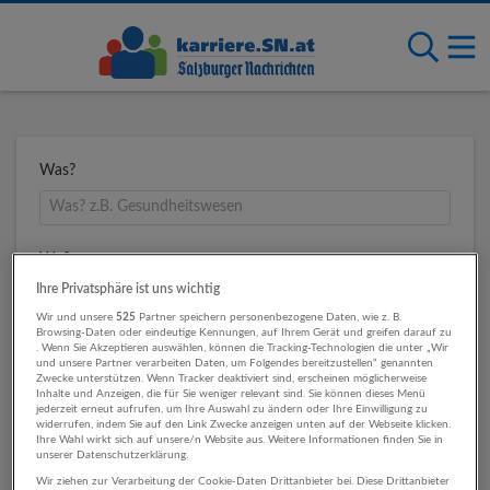
Was?
Wo?
Ihre Privatsphäre ist uns wichtig
Wir und unsere
525
Partner speichern personenbezogene Daten, wie z. B.
Browsing-Daten oder eindeutige Kennungen, auf Ihrem Gerät und greifen darauf zu
Umkreis
. Wenn Sie Akzeptieren auswählen, können die Tracking-Technologien die unter „Wir
und unsere Partner verarbeiten Daten, um Folgendes bereitzustellen“ genannten
Zwecke unterstützen. Wenn Tracker deaktiviert sind, erscheinen möglicherweise
Inhalte und Anzeigen, die für Sie weniger relevant sind. Sie können dieses Menü
jederzeit erneut aufrufen, um Ihre Auswahl zu ändern oder Ihre Einwilligung zu
widerrufen, indem Sie auf den Link Zwecke anzeigen unten auf der Webseite klicken.
Ihre Wahl wirkt sich auf unsere/n Website aus. Weitere Informationen finden Sie in
unserer Datenschutzerklärung.
Wir ziehen zur Verarbeitung der Cookie-Daten Drittanbieter bei. Diese Drittanbieter