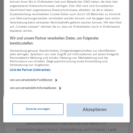
können ihren Sitz in Drittstaaten (wie zum Beispiel den USA) haben, die über kein
angemessenes Datenschutzniveau verfügen. Den USA wird vom Europäischen
Gerichtshof kein angemessenes Datenschutzniveau attestiert, da die in diesem
Zusammenhang verarbeiteten Cookie-Daten auch durch US-Behörden zu Kontroll-
1 Einkauf, Logistik, Lager IT-
und Überwachungszwecken verarbeitet werden können und Sie gegen eine solche
Verarbeitung keine wirksamen Rechtsbehelfe geltend machen können. Mit dem Klick
Dienstleistungen
auf „Cookies zulassen“ stimmen Sie zu, dass wir Drittanbieter (auch in Drittstaaten)
beiziehen dürfen.
Unternehmen
Wir und unsere Partner verarbeiten Daten, um Folgendes
bereitzustellen:
Verwendung genauer Standortdaten. Endgeräteeigenschaften zur Identifikation
aktiv abfragen. Speichern von oder Zugriff auf Informationen auf einem Endgerät.
Personalisierte Werbung und Inhalte, Messung von Werbeleistung und der
Performance von Inhalten, Zielgruppenforschung sowie Entwicklung und
Verbesserung von Angeboten.
Liste der Partner (Lieferanten)
von uns verwendete Funktionen
von uns verwendete Informationen
LUGSTEIN CONSULTING
Bergheim bei Salzburg
Zwecke anzeigen
Akzeptieren
Bau | Beherbergung und Gastronomie | Einzelhandel |
Energieversorgung | Finanz- und Versicherungsleistungen |
Gesundheitswesen | Herstellung von Waren | IT-
Dienstleistungen | Kunst, Unterhaltung und Erholung | Land-