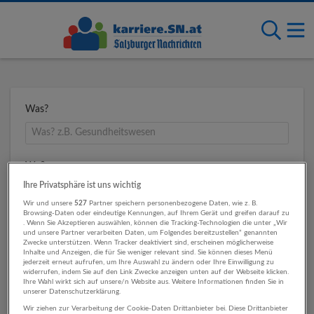
Was?
Wo?
Ihre Privatsphäre ist uns wichtig
Wir und unsere
527
Partner speichern personenbezogene Daten, wie z. B.
Browsing-Daten oder eindeutige Kennungen, auf Ihrem Gerät und greifen darauf zu
Umkreis
. Wenn Sie Akzeptieren auswählen, können die Tracking-Technologien die unter „Wir
und unsere Partner verarbeiten Daten, um Folgendes bereitzustellen“ genannten
Zwecke unterstützen. Wenn Tracker deaktiviert sind, erscheinen möglicherweise
Inhalte und Anzeigen, die für Sie weniger relevant sind. Sie können dieses Menü
jederzeit erneut aufrufen, um Ihre Auswahl zu ändern oder Ihre Einwilligung zu
widerrufen, indem Sie auf den Link Zwecke anzeigen unten auf der Webseite klicken.
Ihre Wahl wirkt sich auf unsere/n Website aus. Weitere Informationen finden Sie in
unserer Datenschutzerklärung.
Wir ziehen zur Verarbeitung der Cookie-Daten Drittanbieter bei. Diese Drittanbieter