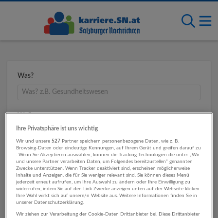
Was?
Wo?
Ihre Privatsphäre ist uns wichtig
Wir und unsere
527
Partner speichern personenbezogene Daten, wie z. B.
Browsing-Daten oder eindeutige Kennungen, auf Ihrem Gerät und greifen darauf zu
Umkreis
. Wenn Sie Akzeptieren auswählen, können die Tracking-Technologien die unter „Wir
und unsere Partner verarbeiten Daten, um Folgendes bereitzustellen“ genannten
Zwecke unterstützen. Wenn Tracker deaktiviert sind, erscheinen möglicherweise
Inhalte und Anzeigen, die für Sie weniger relevant sind. Sie können dieses Menü
jederzeit erneut aufrufen, um Ihre Auswahl zu ändern oder Ihre Einwilligung zu
widerrufen, indem Sie auf den Link Zwecke anzeigen unten auf der Webseite klicken.
Ihre Wahl wirkt sich auf unsere/n Website aus. Weitere Informationen finden Sie in
unserer Datenschutzerklärung.
Wir ziehen zur Verarbeitung der Cookie-Daten Drittanbieter bei. Diese Drittanbieter