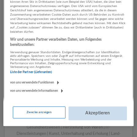
können ihren Sitz in Drittstaaten (wie zum Beispiel den USA) haben, die über kein
angemessenes Datenschutzniveau verfügen. Den USA wird vom Europäischen
Gerichtshof kein angemessenes Datenschutzniveau attestiert, da die in diesem
Zusammenhang verarbeiteten Cookie-Daten auch durch US-Behörden zu Kontroll-
1 Einkauf, Logistik, Lager IT-
und Überwachungszwecken verarbeitet werden können und Sie gegen eine solche
Verarbeitung keine wirksamen Rechtsbehelfe geltend machen können. Mit dem Klick
Dienstleistungen
auf „Cookies zulassen“ stimmen Sie zu, dass wir Drittanbieter (auch in Drittstaaten)
beiziehen dürfen.
Unternehmen
Wir und unsere Partner verarbeiten Daten, um Folgendes
bereitzustellen:
Verwendung genauer Standortdaten. Endgeräteeigenschaften zur Identifikation
aktiv abfragen. Speichern von oder Zugriff auf Informationen auf einem Endgerät.
Personalisierte Werbung und Inhalte, Messung von Werbeleistung und der
Performance von Inhalten, Zielgruppenforschung sowie Entwicklung und
Verbesserung von Angeboten.
Liste der Partner (Lieferanten)
von uns verwendete Funktionen
von uns verwendete Informationen
LUGSTEIN CONSULTING
Bergheim bei Salzburg
Zwecke anzeigen
Akzeptieren
Bau | Beherbergung und Gastronomie | Einzelhandel |
Energieversorgung | Finanz- und Versicherungsleistungen |
Gesundheitswesen | Herstellung von Waren | IT-
Dienstleistungen | Kunst, Unterhaltung und Erholung | Land-