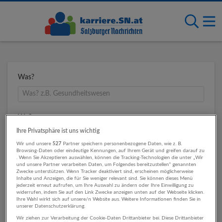
Was?
Wo?
Ihre Privatsphäre ist uns wichtig
Wir und unsere
527
Partner speichern personenbezogene Daten, wie z. B.
Browsing-Daten oder eindeutige Kennungen, auf Ihrem Gerät und greifen darauf zu
Umkreis
. Wenn Sie Akzeptieren auswählen, können die Tracking-Technologien die unter „Wir
und unsere Partner verarbeiten Daten, um Folgendes bereitzustellen“ genannten
Zwecke unterstützen. Wenn Tracker deaktiviert sind, erscheinen möglicherweise
Inhalte und Anzeigen, die für Sie weniger relevant sind. Sie können dieses Menü
jederzeit erneut aufrufen, um Ihre Auswahl zu ändern oder Ihre Einwilligung zu
widerrufen, indem Sie auf den Link Zwecke anzeigen unten auf der Webseite klicken.
Ihre Wahl wirkt sich auf unsere/n Website aus. Weitere Informationen finden Sie in
unserer Datenschutzerklärung.
Wir ziehen zur Verarbeitung der Cookie-Daten Drittanbieter bei. Diese Drittanbieter