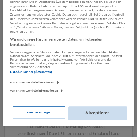
können ihren Sitz in Drittstaaten (wie zum Beispiel den USA) haben, die über kein
angemessenes Datenschutzniveau verfügen. Den USA wird vom Europäischen
Gerichtshof kein angemessenes Datenschutzniveau attestiert, da die in diesem
Zusammenhang verarbeiteten Cookie-Daten auch durch US-Behörden zu Kontroll-
1 Einkauf, Logistik, Lager IT-
und Überwachungszwecken verarbeitet werden können und Sie gegen eine solche
Verarbeitung keine wirksamen Rechtsbehelfe geltend machen können. Mit dem Klick
Dienstleistungen
auf „Cookies zulassen“ stimmen Sie zu, dass wir Drittanbieter (auch in Drittstaaten)
beiziehen dürfen.
Unternehmen
Wir und unsere Partner verarbeiten Daten, um Folgendes
bereitzustellen:
Verwendung genauer Standortdaten. Endgeräteeigenschaften zur Identifikation
aktiv abfragen. Speichern von oder Zugriff auf Informationen auf einem Endgerät.
Personalisierte Werbung und Inhalte, Messung von Werbeleistung und der
Performance von Inhalten, Zielgruppenforschung sowie Entwicklung und
Verbesserung von Angeboten.
Liste der Partner (Lieferanten)
von uns verwendete Funktionen
von uns verwendete Informationen
LUGSTEIN CONSULTING
Bergheim bei Salzburg
Zwecke anzeigen
Akzeptieren
Bau | Beherbergung und Gastronomie | Einzelhandel |
Energieversorgung | Finanz- und Versicherungsleistungen |
Gesundheitswesen | Herstellung von Waren | IT-
Dienstleistungen | Kunst, Unterhaltung und Erholung | Land-