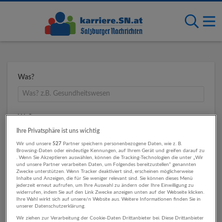
Was?
Wo?
Ihre Privatsphäre ist uns wichtig
Wir und unsere
527
Partner speichern personenbezogene Daten, wie z. B.
Browsing-Daten oder eindeutige Kennungen, auf Ihrem Gerät und greifen darauf zu
Umkreis
. Wenn Sie Akzeptieren auswählen, können die Tracking-Technologien die unter „Wir
und unsere Partner verarbeiten Daten, um Folgendes bereitzustellen“ genannten
Zwecke unterstützen. Wenn Tracker deaktiviert sind, erscheinen möglicherweise
Inhalte und Anzeigen, die für Sie weniger relevant sind. Sie können dieses Menü
jederzeit erneut aufrufen, um Ihre Auswahl zu ändern oder Ihre Einwilligung zu
widerrufen, indem Sie auf den Link Zwecke anzeigen unten auf der Webseite klicken.
Ihre Wahl wirkt sich auf unsere/n Website aus. Weitere Informationen finden Sie in
unserer Datenschutzerklärung.
Wir ziehen zur Verarbeitung der Cookie-Daten Drittanbieter bei. Diese Drittanbieter