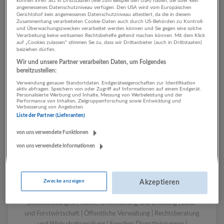
können ihren Sitz in Drittstaaten (wie zum Beispiel den USA) haben, die über kein
angemessenes Datenschutzniveau verfügen. Den USA wird vom Europäischen
Gerichtshof kein angemessenes Datenschutzniveau attestiert, da die in diesem
Zusammenhang verarbeiteten Cookie-Daten auch durch US-Behörden zu Kontroll-
1 Einkauf, Logistik, Lager
und Überwachungszwecken verarbeitet werden können und Sie gegen eine solche
Verarbeitung keine wirksamen Rechtsbehelfe geltend machen können. Mit dem Klick
Einzelhandel Unternehmen
auf „Cookies zulassen“ stimmen Sie zu, dass wir Drittanbieter (auch in Drittstaaten)
beiziehen dürfen.
Wir und unsere Partner verarbeiten Daten, um Folgendes
bereitzustellen:
Verwendung genauer Standortdaten. Endgeräteeigenschaften zur Identifikation
aktiv abfragen. Speichern von oder Zugriff auf Informationen auf einem Endgerät.
Personalisierte Werbung und Inhalte, Messung von Werbeleistung und der
Performance von Inhalten, Zielgruppenforschung sowie Entwicklung und
Verbesserung von Angeboten.
Liste der Partner (Lieferanten)
von uns verwendete Funktionen
von uns verwendete Informationen
LUGSTEIN CONSULTING
Bergheim bei Salzburg
Bau | Beherbergung und Gastronomie | Einzelhandel |
Zwecke anzeigen
Energieversorgung | Finanz- und Versicherungsleistungen |
Akzeptieren
Gesundheitswesen | Herstellung von Waren | IT-
Dienstleistungen | Kunst, Unterhaltung und Erholung | Land-
und Forstwirtschaft | Öffentliche Verwaltung | Rechtsberatung