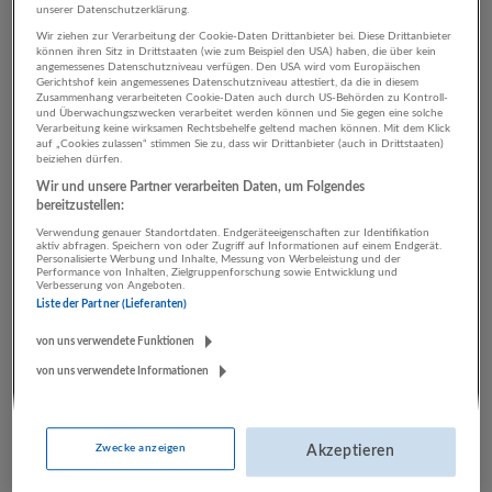
unserer Datenschutzerklärung.
Wir ziehen zur Verarbeitung der Cookie-Daten Drittanbieter bei. Diese Drittanbieter
können ihren Sitz in Drittstaaten (wie zum Beispiel den USA) haben, die über kein
2 Einkauf, Logistik, Lager
angemessenes Datenschutzniveau verfügen. Den USA wird vom Europäischen
Gerichtshof kein angemessenes Datenschutzniveau attestiert, da die in diesem
Beherbergung und
Zusammenhang verarbeiteten Cookie-Daten auch durch US-Behörden zu Kontroll-
und Überwachungszwecken verarbeitet werden können und Sie gegen eine solche
Gastronomie Unternehmen
Verarbeitung keine wirksamen Rechtsbehelfe geltend machen können. Mit dem Klick
auf „Cookies zulassen“ stimmen Sie zu, dass wir Drittanbieter (auch in Drittstaaten)
beiziehen dürfen.
Wir und unsere Partner verarbeiten Daten, um Folgendes
bereitzustellen:
Verwendung genauer Standortdaten. Endgeräteeigenschaften zur Identifikation
aktiv abfragen. Speichern von oder Zugriff auf Informationen auf einem Endgerät.
Personalisierte Werbung und Inhalte, Messung von Werbeleistung und der
Performance von Inhalten, Zielgruppenforschung sowie Entwicklung und
Verbesserung von Angeboten.
Liste der Partner (Lieferanten)
von uns verwendete Funktionen
Chef Partie Catering
von uns verwendete Informationen
Salzburg
Beherbergung und Gastronomie
7 Jobs
Zwecke anzeigen
Akzeptieren