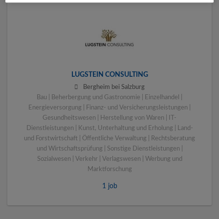
LUGSTEIN CONSULTING
Bergheim bei Salzburg
Bau | Beherbergung und Gastronomie | Einzelhandel |
Energieversorgung | Finanz- und Versicherungsleistungen |
Gesundheitswesen | Herstellung von Waren | IT-
Dienstleistungen | Kunst, Unterhaltung und Erholung | Land-
und Forstwirtschaft | Öffentliche Verwaltung | Rechtsberatung
und Wirtschaftsprüfung | Sonstige Dienstleistungen |
Sozialwesen | Verkehr | Verlagswesen | Werbung und
Marktforschung
1 job