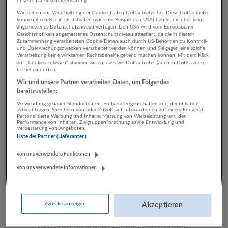
unserer Datenschutzerklärung.
Wir ziehen zur Verarbeitung der Cookie-Daten Drittanbieter bei. Diese Drittanbieter
können ihren Sitz in Drittstaaten (wie zum Beispiel den USA) haben, die über kein
angemessenes Datenschutzniveau verfügen. Den USA wird vom Europäischen
2 Einkauf, Logistik, Lager Bau
Gerichtshof kein angemessenes Datenschutzniveau attestiert, da die in diesem
Zusammenhang verarbeiteten Cookie-Daten auch durch US-Behörden zu Kontroll-
Unternehmen
und Überwachungszwecken verarbeitet werden können und Sie gegen eine solche
Verarbeitung keine wirksamen Rechtsbehelfe geltend machen können. Mit dem Klick
auf „Cookies zulassen“ stimmen Sie zu, dass wir Drittanbieter (auch in Drittstaaten)
beiziehen dürfen.
Wir und unsere Partner verarbeiten Daten, um Folgendes
bereitzustellen:
Verwendung genauer Standortdaten. Endgeräteeigenschaften zur Identifikation
aktiv abfragen. Speichern von oder Zugriff auf Informationen auf einem Endgerät.
Personalisierte Werbung und Inhalte, Messung von Werbeleistung und der
Performance von Inhalten, Zielgruppenforschung sowie Entwicklung und
Verbesserung von Angeboten.
Liste der Partner (Lieferanten)
LUGSTEIN CONSULTING
von uns verwendete Funktionen
Bergheim bei Salzburg
von uns verwendete Informationen
Bau | Beherbergung und Gastronomie | Einzelhandel |
Energieversorgung | Finanz- und Versicherungsleistungen |
Gesundheitswesen | Herstellung von Waren | IT-
Zwecke anzeigen
Akzeptieren
Dienstleistungen | Kunst, Unterhaltung und Erholung | Land-
und Forstwirtschaft | Öffentliche Verwaltung | Rechtsberatung