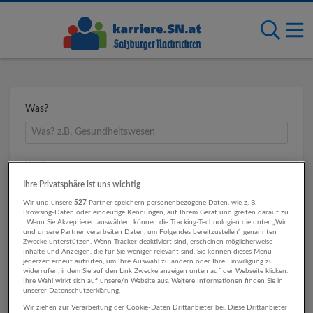
Was?
Wo?
Ihre Privatsphäre ist uns wichtig
Wir und unsere
527
Partner speichern personenbezogene Daten, wie z. B.
Browsing-Daten oder eindeutige Kennungen, auf Ihrem Gerät und greifen darauf zu
Umkreis
. Wenn Sie Akzeptieren auswählen, können die Tracking-Technologien die unter „Wir
und unsere Partner verarbeiten Daten, um Folgendes bereitzustellen“ genannten
Zwecke unterstützen. Wenn Tracker deaktiviert sind, erscheinen möglicherweise
Inhalte und Anzeigen, die für Sie weniger relevant sind. Sie können dieses Menü
jederzeit erneut aufrufen, um Ihre Auswahl zu ändern oder Ihre Einwilligung zu
widerrufen, indem Sie auf den Link Zwecke anzeigen unten auf der Webseite klicken.
Ihre Wahl wirkt sich auf unsere/n Website aus. Weitere Informationen finden Sie in
unserer Datenschutzerklärung.
Wir ziehen zur Verarbeitung der Cookie-Daten Drittanbieter bei. Diese Drittanbieter