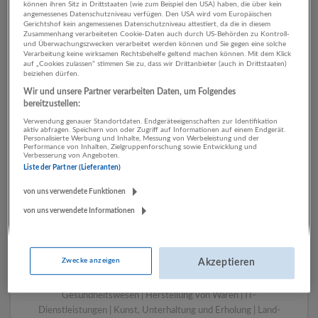
können ihren Sitz in Drittstaaten (wie zum Beispiel den USA) haben, die über kein
angemessenes Datenschutzniveau verfügen. Den USA wird vom Europäischen
Gerichtshof kein angemessenes Datenschutzniveau attestiert, da die in diesem
Zusammenhang verarbeiteten Cookie-Daten auch durch US-Behörden zu Kontroll-
1 Beratung, Consulting
und Überwachungszwecken verarbeitet werden können und Sie gegen eine solche
Verarbeitung keine wirksamen Rechtsbehelfe geltend machen können. Mit dem Klick
Öffentliche Verwaltung
auf „Cookies zulassen“ stimmen Sie zu, dass wir Drittanbieter (auch in Drittstaaten)
beiziehen dürfen.
Unternehmen
Wir und unsere Partner verarbeiten Daten, um Folgendes
bereitzustellen:
Verwendung genauer Standortdaten. Endgeräteeigenschaften zur Identifikation
aktiv abfragen. Speichern von oder Zugriff auf Informationen auf einem Endgerät.
Personalisierte Werbung und Inhalte, Messung von Werbeleistung und der
Performance von Inhalten, Zielgruppenforschung sowie Entwicklung und
Verbesserung von Angeboten.
Liste der Partner (Lieferanten)
von uns verwendete Funktionen
von uns verwendete Informationen
LUGSTEIN CONSULTING
Bergheim bei Salzburg
Zwecke anzeigen
Akzeptieren
Bau | Beherbergung und Gastronomie | Einzelhandel |
Energieversorgung | Finanz- und Versicherungsleistungen |
Gesundheitswesen | Herstellung von Waren | IT-
Dienstleistungen | Kunst, Unterhaltung und Erholung | Land-