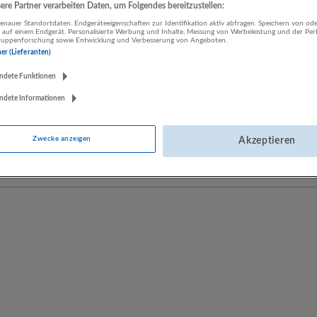
re Partner verarbeiten Daten, um Folgendes bereitzustellen:
nauer Standortdaten. Endgeräteeigenschaften zur Identifikation aktiv abfragen. Speichern von ode
 auf einem Endgerät. Personalisierte Werbung und Inhalte, Messung von Werbeleistung und der Pe
LUGSTEIN CONSULTING
lgruppenforschung sowie Entwicklung und Verbesserung von Angeboten.
ner (Lieferanten)
Bergheim bei Salzburg
Bau | Beherbergung und Gastronomie | Einzelhandel |
ndete Funktionen
Energieversorgung | Finanz- und Versicherungsleistungen |
ndete Informationen
Gesundheitswesen | Herstellung von Waren | IT-Dienstleistungen |
Kunst, Unterhaltung und Erholung | Land- und Forstwirtschaft |
Öffentliche Verwaltung | Rechtsberatung und Wirtschaftsprüfung |
Zwecke anzeigen
Akzeptieren
Sonstige Dienstleistungen | Sozialwesen | Verkehr | Verlagswesen |
Werbung und Marktforschung