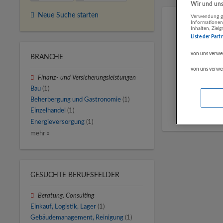
Wir und unse
Neue Suche starten
Verwendung ge
Informationen
Inhalten, Zie
Liste der Part
von uns verwe
BRANCHE
von uns verwe
Finanz- und Versicherungsleistungen
Bau
(1)
Beherbergung und Gastronomie
(1)
Einzelhandel
(1)
Energieversorgung
(1)
mehr »
GESUCHTE BERUFSFELDER
Beratung, Consulting
Einkauf, Logistik, Lager
(1)
Gebäudemanagement, Reinigung
(1)