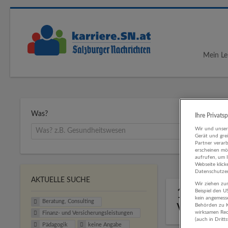
Mein Le
Was?
Ihre Privats
Wir und unse
Gerät und gre
Partner verar
erscheinen mög
aufrufen, um 
Webseite klick
Datenschutzer
AKTUELLE SUCHE
Wir ziehen zur
1 Berat
Beispiel den 
kein angemess
Beratung, Consulting
Versich
Behörden zu K
wirksamen Rech
Finanz- und Versicherungsleistungen
(auch in Dritt
Pädagogik
keine Angabe