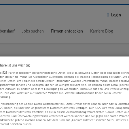
Login
benslauf
Jobs suchen
Firmen entdecken
Karriere Blog
Wo?
Umkreis
phäre ist uns wichtig
re
525
Partner speichern personenbezogene Daten, wie z. B. Browsing-Daten oder eindeutige Kenn
5 km
ifen darauf zu . Wenn Sie Akzeptieren auswählen, können die Tracking-Technologien die unter „Wir
beiten Daten, um Folgendes bereitzustellen“ genannten Zwecke unterstützen. Wenn Tracker deaktivie
licherweise Inhalte und Anzeigen, die für Sie weniger relevant sind. Sie können dieses Menü jederze
Ihre Auswahl zu ändern oder Ihre Einwilligung zu widerrufen, indem Sie auf den Link Zwecke anzei
en. Ihre Wahl wirkt sich auf unsere/n Website aus. Weitere Informationen finden Sie in unserer
klärung.
 Verarbeitung der Cookie-Daten Drittanbieter bei. Diese Drittanbieter können ihren Sitz in Drittsta
ung, Consulting Finanz- und
USA) haben, die über kein angemessenes Datenschutzniveau verfügen. Den USA wird vom Europäisc
enes Datenschutzniveau attestiert, da die in diesem Zusammenhang verarbeiteten Cookie-Daten au
erungsleistungen Unternehmen
ontroll- und Überwachungszwecken verarbeitet werden können und Sie gegen eine solche Verarbe
tsbehelfe geltend machen können. Mit dem Klick auf „Cookies zulassen“ stimmen Sie zu, dass wir D
staaten) beiziehen dürfen.