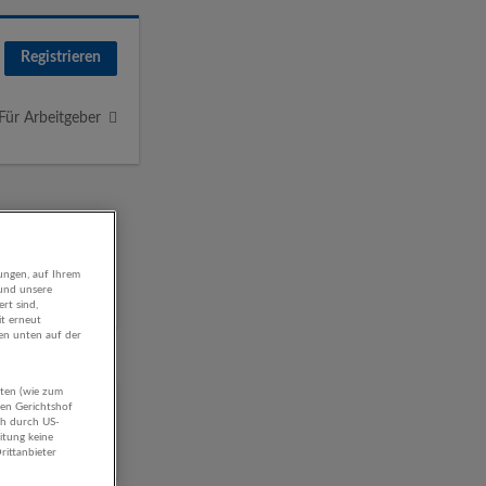
Registrieren
Für Arbeitgeber
ungen, auf Ihrem
 und unsere
rt sind,
it erneut
gen unten auf der
aten (wie zum
hen Gerichtshof
ch durch US-
itung keine
rittanbieter