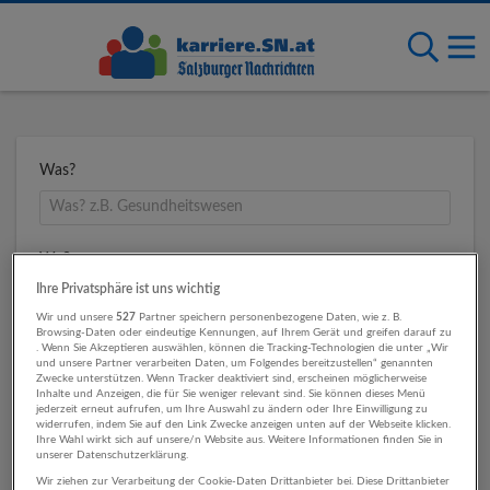
Was?
Wo?
Ihre Privatsphäre ist uns wichtig
Wir und unsere
527
Partner speichern personenbezogene Daten, wie z. B.
Browsing-Daten oder eindeutige Kennungen, auf Ihrem Gerät und greifen darauf zu
Umkreis
. Wenn Sie Akzeptieren auswählen, können die Tracking-Technologien die unter „Wir
und unsere Partner verarbeiten Daten, um Folgendes bereitzustellen“ genannten
Zwecke unterstützen. Wenn Tracker deaktiviert sind, erscheinen möglicherweise
Inhalte und Anzeigen, die für Sie weniger relevant sind. Sie können dieses Menü
jederzeit erneut aufrufen, um Ihre Auswahl zu ändern oder Ihre Einwilligung zu
widerrufen, indem Sie auf den Link Zwecke anzeigen unten auf der Webseite klicken.
Ihre Wahl wirkt sich auf unsere/n Website aus. Weitere Informationen finden Sie in
unserer Datenschutzerklärung.
Wir ziehen zur Verarbeitung der Cookie-Daten Drittanbieter bei. Diese Drittanbieter