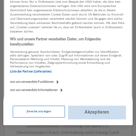
können ihren Sitz in Drittstaaten (wie zum Beispiel den USA) haben, die über kein
angemessenes Datenschutzniveau verfügen. Den USA wird vom Europäischen
Gerichtshof kein angemessenes Datenschutzniveau attestiert, da die in diesem
Zusammenhang verarbeiteten Cookie-Daten auch durch US-Behörden zu Kontroll-
1 Beratung, Consulting
und Überwachungszwecken verarbeitet werden können und Sie gegen eine solche
Verarbeitung keine wirksamen Rechtsbehelfe geltend machen können. Mit dem Klick
Beherbergung und
auf „Cookies zulassen“ stimmen Sie zu, dass wir Drittanbieter (auch in Drittstaaten)
beiziehen dürfen.
Gastronomie Unternehmen
Wir und unsere Partner verarbeiten Daten, um Folgendes
bereitzustellen:
Verwendung genauer Standortdaten. Endgeräteeigenschaften zur Identifikation
aktiv abfragen. Speichern von oder Zugriff auf Informationen auf einem Endgerät.
Personalisierte Werbung und Inhalte, Messung von Werbeleistung und der
Performance von Inhalten, Zielgruppenforschung sowie Entwicklung und
Verbesserung von Angeboten.
Liste der Partner (Lieferanten)
von uns verwendete Funktionen
von uns verwendete Informationen
LUGSTEIN CONSULTING
Bergheim bei Salzburg
Zwecke anzeigen
Akzeptieren
Bau | Beherbergung und Gastronomie | Einzelhandel |
Energieversorgung | Finanz- und Versicherungsleistungen |
Gesundheitswesen | Herstellung von Waren | IT-
Dienstleistungen | Kunst, Unterhaltung und Erholung | Land-