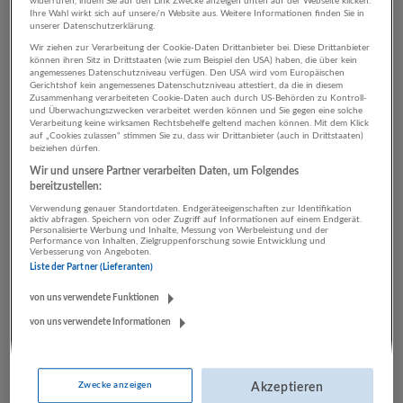
widerrufen, indem Sie auf den Link Zwecke anzeigen unten auf der Webseite klicken.
Ihre Wahl wirkt sich auf unsere/n Website aus. Weitere Informationen finden Sie in
unserer Datenschutzerklärung.
Wir ziehen zur Verarbeitung der Cookie-Daten Drittanbieter bei. Diese Drittanbieter
3 Beherbergung und
können ihren Sitz in Drittstaaten (wie zum Beispiel den USA) haben, die über kein
angemessenes Datenschutzniveau verfügen. Den USA wird vom Europäischen
Gastronomie Tourismus /
Gerichtshof kein angemessenes Datenschutzniveau attestiert, da die in diesem
Zusammenhang verarbeiteten Cookie-Daten auch durch US-Behörden zu Kontroll-
Eventmanagement
und Überwachungszwecken verarbeitet werden können und Sie gegen eine solche
Verarbeitung keine wirksamen Rechtsbehelfe geltend machen können. Mit dem Klick
Unternehmen
auf „Cookies zulassen“ stimmen Sie zu, dass wir Drittanbieter (auch in Drittstaaten)
beiziehen dürfen.
Wir und unsere Partner verarbeiten Daten, um Folgendes
bereitzustellen:
Verwendung genauer Standortdaten. Endgeräteeigenschaften zur Identifikation
aktiv abfragen. Speichern von oder Zugriff auf Informationen auf einem Endgerät.
Personalisierte Werbung und Inhalte, Messung von Werbeleistung und der
Performance von Inhalten, Zielgruppenforschung sowie Entwicklung und
Verbesserung von Angeboten.
Liste der Partner (Lieferanten)
von uns verwendete Funktionen
Chef Partie Catering
von uns verwendete Informationen
Salzburg
Beherbergung und Gastronomie
Zwecke anzeigen
Akzeptieren
7 Jobs