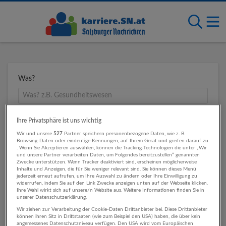
Was?
Wo?
Ihre Privatsphäre ist uns wichtig
Wir und unsere
527
Partner speichern personenbezogene Daten, wie z. B.
Browsing-Daten oder eindeutige Kennungen, auf Ihrem Gerät und greifen darauf zu
. Wenn Sie Akzeptieren auswählen, können die Tracking-Technologien die unter „Wir
und unsere Partner verarbeiten Daten, um Folgendes bereitzustellen“ genannten
Umkreis
Zwecke unterstützen. Wenn Tracker deaktiviert sind, erscheinen möglicherweise
Inhalte und Anzeigen, die für Sie weniger relevant sind. Sie können dieses Menü
jederzeit erneut aufrufen, um Ihre Auswahl zu ändern oder Ihre Einwilligung zu
widerrufen, indem Sie auf den Link Zwecke anzeigen unten auf der Webseite klicken.
Ihre Wahl wirkt sich auf unsere/n Website aus. Weitere Informationen finden Sie in
unserer Datenschutzerklärung.
Wir ziehen zur Verarbeitung der Cookie-Daten Drittanbieter bei. Diese Drittanbieter
können ihren Sitz in Drittstaaten (wie zum Beispiel den USA) haben, die über kein
angemessenes Datenschutzniveau verfügen. Den USA wird vom Europäischen