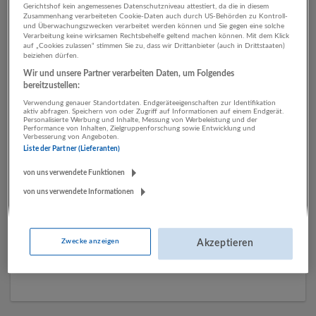
Gerichtshof kein angemessenes Datenschutzniveau attestiert, da die in diesem
Zusammenhang verarbeiteten Cookie-Daten auch durch US-Behörden zu Kontroll-
und Überwachungszwecken verarbeitet werden können und Sie gegen eine solche
Verarbeitung keine wirksamen Rechtsbehelfe geltend machen können. Mit dem Klick
1 Bau Mechatronik /
auf „Cookies zulassen“ stimmen Sie zu, dass wir Drittanbieter (auch in Drittstaaten)
beiziehen dürfen.
Automatisierung
Wir und unsere Partner verarbeiten Daten, um Folgendes
Unternehmen
bereitzustellen:
Verwendung genauer Standortdaten. Endgeräteeigenschaften zur Identifikation
aktiv abfragen. Speichern von oder Zugriff auf Informationen auf einem Endgerät.
Personalisierte Werbung und Inhalte, Messung von Werbeleistung und der
Performance von Inhalten, Zielgruppenforschung sowie Entwicklung und
Verbesserung von Angeboten.
Liste der Partner (Lieferanten)
von uns verwendete Funktionen
von uns verwendete Informationen
Hasenbichler GmbH
Zwecke anzeigen
Akzeptieren
Golling an der Salzach
Bau | Herstellung von Waren