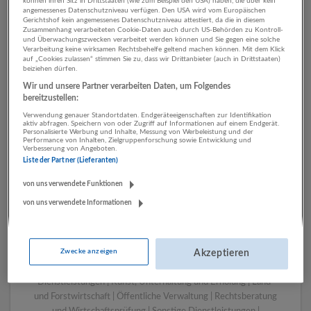
können ihren Sitz in Drittstaaten (wie zum Beispiel den USA) haben, die über kein
angemessenes Datenschutzniveau verfügen. Den USA wird vom Europäischen
Gerichtshof kein angemessenes Datenschutzniveau attestiert, da die in diesem
Zusammenhang verarbeiteten Cookie-Daten auch durch US-Behörden zu Kontroll-
1 Bau Kulturwissenschaften
und Überwachungszwecken verarbeitet werden können und Sie gegen eine solche
Verarbeitung keine wirksamen Rechtsbehelfe geltend machen können. Mit dem Klick
Unternehmen
auf „Cookies zulassen“ stimmen Sie zu, dass wir Drittanbieter (auch in Drittstaaten)
beiziehen dürfen.
Wir und unsere Partner verarbeiten Daten, um Folgendes
bereitzustellen:
Verwendung genauer Standortdaten. Endgeräteeigenschaften zur Identifikation
aktiv abfragen. Speichern von oder Zugriff auf Informationen auf einem Endgerät.
Personalisierte Werbung und Inhalte, Messung von Werbeleistung und der
Performance von Inhalten, Zielgruppenforschung sowie Entwicklung und
Verbesserung von Angeboten.
Liste der Partner (Lieferanten)
von uns verwendete Funktionen
von uns verwendete Informationen
LUGSTEIN CONSULTING
Bergheim bei Salzburg
Bau | Beherbergung und Gastronomie | Einzelhandel |
Zwecke anzeigen
Energieversorgung | Finanz- und Versicherungsleistungen |
Akzeptieren
Gesundheitswesen | Herstellung von Waren | IT-
Dienstleistungen | Kunst, Unterhaltung und Erholung | Land-
und Forstwirtschaft | Öffentliche Verwaltung | Rechtsberatung