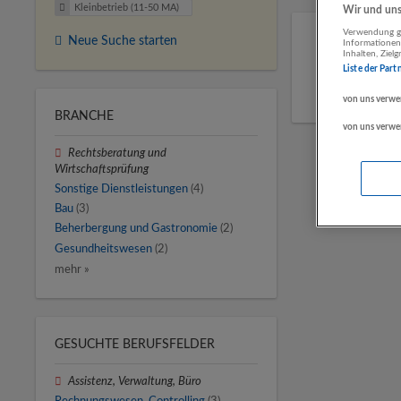
Kleinbetrieb (11-50 MA)
Wir und unse
Verwendung ge
Neue Suche starten
Informationen
Inhalten, Zie
Liste der Part
von uns verwe
BRANCHE
von uns verwe
Rechtsberatung und
Wirtschaftsprüfung
Sonstige Dienstleistungen
(4)
Bau
(3)
Beherbergung und Gastronomie
(2)
Gesundheitswesen
(2)
mehr »
GESUCHTE BERUFSFELDER
Assistenz, Verwaltung, Büro