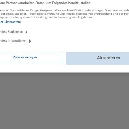
re Partner verarbeiten Daten, um Folgendes bereitzustellen:
nauer Standortdaten. Endgeräteeigenschaften zur Identifikation aktiv abfragen. Speichern von ode
 auf einem Endgerät. Personalisierte Werbung und Inhalte, Messung von Werbeleistung und der Pe
Berlin und Partner Rechtsanwälte
lgruppenforschung sowie Entwicklung und Verbesserung von Angeboten.
Salzburg
ner (Lieferanten)
Rechtsberatung und Wirtschaftsprüfung
ndete Funktionen
ndete Informationen
Zwecke anzeigen
Akzeptieren