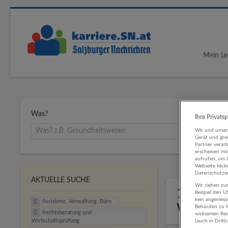
Mein Le
Was?
Ihre Privats
Wir und unse
Gerät und gre
Partner verar
erscheinen mög
aufrufen, um 
Webseite klick
Datenschutzer
AKTUELLE SUCHE
Wir ziehen zur
1 Assis
Beispiel den 
kein angemess
Assistenz, Verwaltung, Büro
Wirtsch
Behörden zu K
Rechtsberatung und
wirksamen Rech
Wirtschaftsprüfung
(auch in Dritt