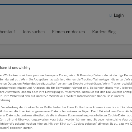
Login
benslauf
Jobs suchen
Firmen entdecken
Karriere Blog
Wo?
Umkreis
phäre ist uns wichtig
5 km
re
525
Partner speichern personenbezogene Daten, wie z. B. Browsing-Daten oder eindeutige Kenn
ifen darauf zu . Wenn Sie Akzeptieren auswählen, können die Tracking-Technologien die unter „Wir
beiten Daten, um Folgendes bereitzustellen“ genannten Zwecke unterstützen. Wenn Tracker deaktivie
licherweise Inhalte und Anzeigen, die für Sie weniger relevant sind. Sie können dieses Menü jederze
Ihre Auswahl zu ändern oder Ihre Einwilligung zu widerrufen, indem Sie auf den Link Zwecke anzei
en. Ihre Wahl wirkt sich auf unsere/n Website aus. Weitere Informationen finden Sie in unserer
klärung.
 Verarbeitung der Cookie-Daten Drittanbieter bei. Diese Drittanbieter können ihren Sitz in Drittsta
tenz, Verwaltung, Büro Rechtsberatu
USA) haben, die über kein angemessenes Datenschutzniveau verfügen. Den USA wird vom Europäisc
enes Datenschutzniveau attestiert, da die in diesem Zusammenhang verarbeiteten Cookie-Daten au
aftsprüfung Unternehmen
ontroll- und Überwachungszwecken verarbeitet werden können und Sie gegen eine solche Verarbe
tsbehelfe geltend machen können. Mit dem Klick auf „Cookies zulassen“ stimmen Sie zu, dass wir D
staaten) beiziehen dürfen.