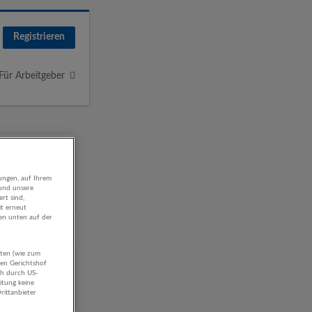
Registrieren
Für Arbeitgeber
ungen, auf Ihrem
 und unsere
rt sind,
it erneut
gen unten auf der
aten (wie zum
ng und
hen Gerichtshof
ch durch US-
itung keine
rittanbieter