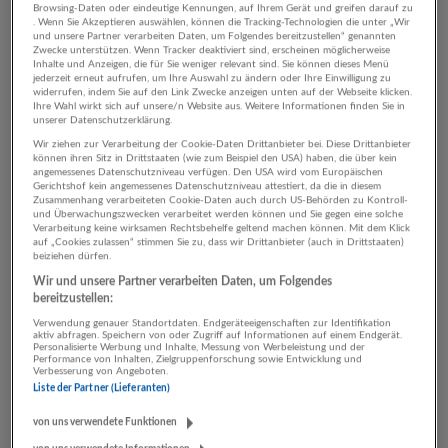
Browsing-Daten oder eindeutige Kennungen, auf Ihrem Gerät und greifen darauf zu
NEU
. Wenn Sie Akzeptieren auswählen, können die Tracking-Technologien die unter „Wir
und unsere Partner verarbeiten Daten, um Folgendes bereitzustellen“ genannten
Zwecke unterstützen. Wenn Tracker deaktiviert sind, erscheinen möglicherweise
Verkäufer Feinkost (m/w/d) Samstags
Inhalte und Anzeigen, die für Sie weniger relevant sind. Sie können dieses Menü
jederzeit erneut aufrufen, um Ihre Auswahl zu ändern oder Ihre Einwilligung zu
07.08.2026,
SPAR Österreichische Warenhandels-AG
widerrufen, indem Sie auf den Link Zwecke anzeigen unten auf der Webseite klicken.
Ihre Wahl wirkt sich auf unsere/n Website aus. Weitere Informationen finden Sie in
5661 Rauris
unserer Datenschutzerklärung.
Heute veröffentlicht
Wir ziehen zur Verarbeitung der Cookie-Daten Drittanbieter bei. Diese Drittanbieter
können ihren Sitz in Drittstaaten (wie zum Beispiel den USA) haben, die über kein
angemessenes Datenschutzniveau verfügen. Den USA wird vom Europäischen
Gerichtshof kein angemessenes Datenschutzniveau attestiert, da die in diesem
NOTFALLSANITÄTER (m/w/d) für die
Zusammenhang verarbeiteten Cookie-Daten auch durch US-Behörden zu Kontroll-
Ausbildungsakademie (Teilzeit)
und Überwachungszwecken verarbeitet werden können und Sie gegen eine solche
Verarbeitung keine wirksamen Rechtsbehelfe geltend machen können. Mit dem Klick
07.08.2026,
Österreichisches Rotes Kreuz,
auf „Cookies zulassen“ stimmen Sie zu, dass wir Drittanbieter (auch in Drittstaaten)
beiziehen dürfen.
Landesverband Salzburg
Salzburg
Wir und unsere Partner verarbeiten Daten, um Folgendes
bereitzustellen:
Heute veröffentlicht
Verwendung genauer Standortdaten. Endgeräteeigenschaften zur Identifikation
aktiv abfragen. Speichern von oder Zugriff auf Informationen auf einem Endgerät.
Personalisierte Werbung und Inhalte, Messung von Werbeleistung und der
Rezeption (m/w/d) im MYGYM PRIME Mondsee |
Performance von Inhalten, Zielgruppenforschung sowie Entwicklung und
Verbesserung von Angeboten.
Teilzeit
Liste der Partner (Lieferanten)
07.08.2026,
MYGYM PRIME
von uns verwendete Funktionen
Mondsee