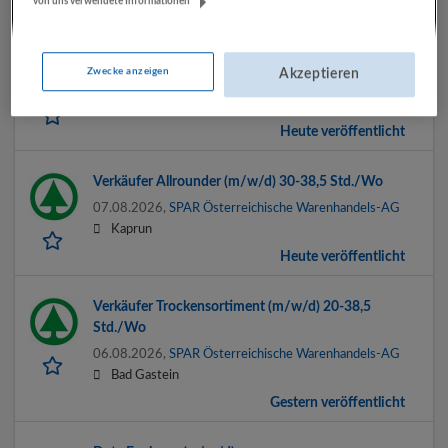
von uns verwendete Informationen
Heute veröffentlicht
Verkäufer Feinkost (m/w/d) 20-38,5 Std./Wo
Zwecke anzeigen
Akzeptieren
07.08.2026,
SPAR Österreichische Warenhandels-AG
5630 Bad Hofgastein
Heute veröffentlicht
Verkäufer Allrounder (m/w/d) 30-38,5 Std./Wo
07.08.2026,
SPAR Österreichische Warenhandels-AG
Kaprun
Heute veröffentlicht
Verkäufer Trockensortiment (m/w/d) 20-38,5
Std./Wo
06.08.2026,
SPAR Österreichische Warenhandels-AG
Bad Gastein
Gestern veröffentlicht